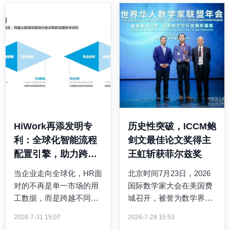
HiWork再添发明专
历史性突破，ICCM鲍
利：全球化智能流程
剑文最佳论文奖得主
配置引擎，助力跨境
王虹斩获菲尔兹奖
数据安全实现“分级管
当企业走向全球化，HR面
北京时间7月23日，2026
控”
对的不再是单一市场的用
国际数学家大会在美国费
工数据，而是跨越不同司
城召开，被誉为数学界诺
法辖区、数据合规要求和
贝尔奖的“菲尔兹奖”正式
2026-7-31 15:07
2026-7-28 15:53
网络环境的复杂流程。数
公布获奖名单。中国青年