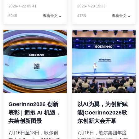
行。作为全球人工智能领
行。作为人工智能领域最
2026-7-22 09:41
2026-7-20 15:33
域最具影响力的顶级盛
具影响力的国际盛会之
5048
查看全文
4758
查看全文
会，本届大会以"智联世界
一，WAIC 2026 汇聚了全
无限可能"为主题，汇聚全
球顶尖 AI 企业与研究机
球顶尖科学家、产业领袖
构。视觉智能公司
及政策制定者，聚焦人工
Chance AI在大会期间正
智 ...
式发布Chanc ...
Goerinno2026 创新
以AI为翼，为创新赋
表彰 | 拥抱 AI 机遇，
能|Goerinno2026歌
共绘创新图景
尔创新大会开幕
7月16日至18日，歌尔创
7月16日，歌尔集团年度