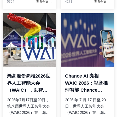
5354
查看全文
4271
查看全文
据全部放行有安全风险，
数学家王虹、邓煜双双摘
全部阻断又会导致业务中
得奖章，实现中国籍数学
断，出海企业真正需要
家菲尔兹奖历史性突破。
的，是"按风险等级动态管
很多人不知道，早在世界
控 ...
...
瀚高股份亮相2026世
Chance AI 亮相
界人工智能大会
WAIC 2026：视觉推
（WAIC），以智能
理智能 Chance
基座平台HigoBase
Vision 1.5 以 86.9%
2026年7月17日至20日，
2026 年 7 月 17 日至 20
加速AI规模化创新
登顶 MMMU-Pro 全
第八届世界人工智能大会
日，世界人工智能大会
球第一
（WAIC 2026）在上海举
（WAIC 2026）在上海举