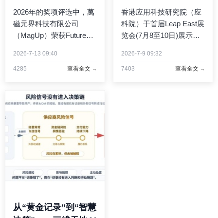
GEO服务商"创新大
作
2026年的奖项评选中，萬
香港应用科技研究院（应
奖
磁元界科技有限公司
科院）于首届Leap East展
（MagUp）荣获Future
览会(7月8至10日)展示一
Marketing"年度卓越GEO
系列突破性技术，彰显香
2026-7-13 09:40
2026-7-9 09:32
服务商"的创新大奖。作为
港在应用创新科技的领导
4285
查看全文
7403
查看全文
行业先锋领袖，MagUp是
地位，并突显其作为连接
一家专注于GEO的营销科
亚洲与中东发展蓬勃科技
技公司，致力于帮助品牌
市场的策略桥梁角色... ...
在AI搜索时代获得持续可
见性与商业 ...
从“黄金记录”到“智慧