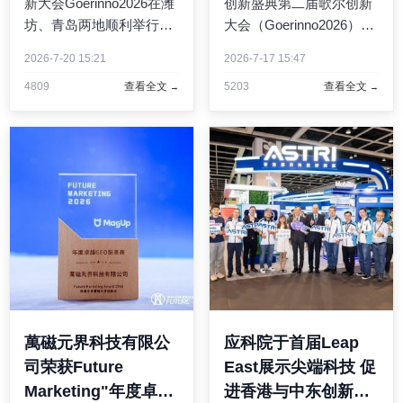
新大会Goerinno2026在潍
创新盛典第二届歌尔创新
坊、青岛两地顺利举行，
大会（Goerinno2026）在
通过主题成果展、技术交
潍坊、青岛两地同步开
2026-7-20 15:21
2026-7-17 15:47
流论坛、黑客松极限挑战
启。大会为期三天，以“AI
4809
查看全文
5203
查看全文
赛等系列主题活动，全方
驱动创新”为主题，设置
位呈现AI赋能下的创新实
AI×Inno AI应用创新展、
践。7月18日下午，大会
Tech×Inno科技创新展、
举行Inno Awards创新表彰
Design×Inno设计创新展
仪 ...
三 ...
萬磁元界科技有限公
应科院于首届Leap
司荣获Future
East展示尖端科技 促
Marketing"年度卓越
进香港与中东创新合