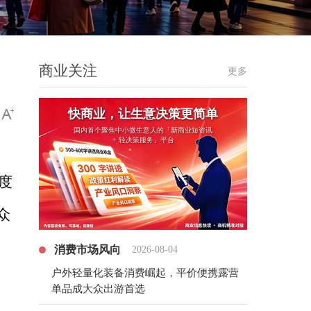
商业关注
更多
快商业，让生意决策更简单
国内首个聚焦中小微生意人的「新商业短资讯
+ 轻决策服务」平台
度
众
消费市场风向
2026-08-04
户外轻量化装备消费崛起，平价便携露营
单品成大众出游首选