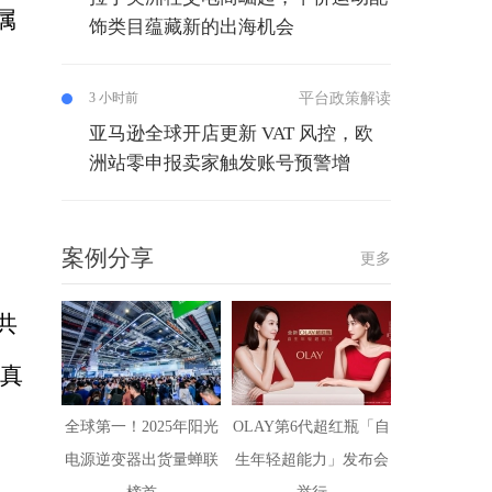
属
饰类目蕴藏新的出海机会
平台政策解读
3 小时前
亚马逊全球开店更新 VAT 风控，欧
中
洲站零申报卖家触发账号预警增
案例分享
更多
共
“真
全球第一！2025年阳光
OLAY第6代超红瓶「自
电源逆变器出货量蝉联
生年轻超能力」发布会