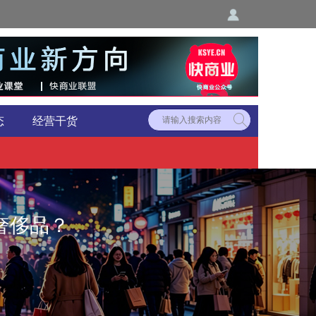
态
经营干货
奢侈品？