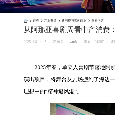
›
首页
›
产业赛道
›
新消费与实体商业
›
查看内容
从阿那亚喜剧周看中产消费
快
商
2025-4-8 14:47
发布者:
mtwork
查看:
101997
评论
|
|
|
业
官
网
2025年春，单立人喜剧节落地
演出项目，将舞台从剧场搬到了海边
理想中的“精神避风港”。