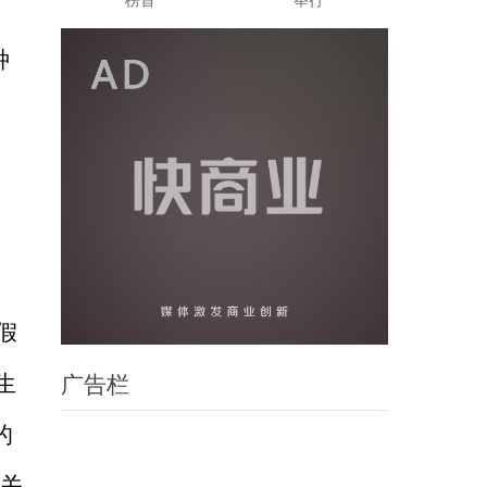
榜首
举行
种
假
生
广告栏
的
“关