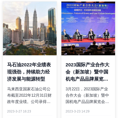
马石油2022年业绩表
2023国际产业合作大
现强劲，持续助力经
会（新加坡）暨中国
济发展与能源转型
机电产品品牌展览会
开幕
马来西亚国家石油公司公
3月22日，2023国际产业
布截至2022年12月31日财
合作大会（新加坡）暨中
政年度业绩。公司录得总
国机电产品品牌展览会在
收入3,753亿林吉特（约合
新加坡滨海湾金沙会议展
2023-3-27 16:23
2023-3-23 14:29
人民币5,810亿元）。总收
览中心正式拉开帷幕。活