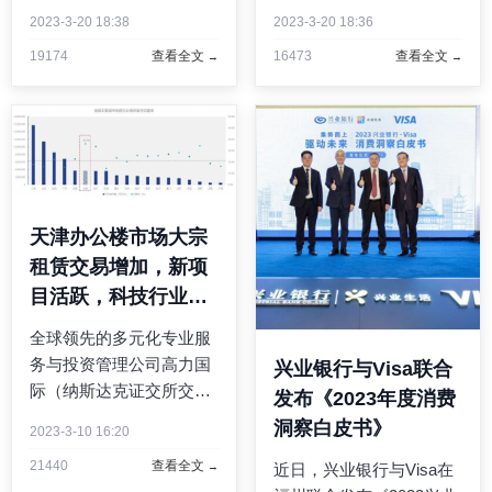
码：TXN）推出由六款基
海高级金融学院（高
2023-3-20 18:38
2023-3-20 18:36
于Arm®Cortex®的视觉处
金）、南京江北新区管理
19174
查看全文
16473
查看全文
理器组成的全新系列，使
委员会主办，高金（南京
设计人员能够在可视门
江北新区）金融科技创新
铃、机器视觉和自主移动
基地、南京江北新区中央
机器人等应用中，以更 ...
商务区建设管理办公室承
...
天津办公楼市场大宗
租赁交易增加，新项
目活跃，科技行业保
持韧性
全球领先的多元化专业服
务与投资管理公司高力国
兴业银行与Visa联合
际（纳斯达克证交所交易
发布《2023年度消费
代码：CIGI；多伦多证交
洞察白皮书》
2023-3-10 16:20
所交易代码：CIGI）对
21440
查看全文
近日，兴业银行与Visa在
2022年天津办公楼市场表