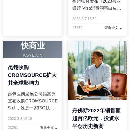
福州联合发布《2023兴业
现进行回顾，并对2023年
银行·Visa消费洞察白皮
做出展望。春节过后，随
书》（以下简称《白皮
着疫情的结束及经济环境
2023-3-7 15:52
书》），通过洞悉不断变
的变 ...
17362
查看全文
化的最新消费趋势，为进
一步畅通经济循环，提振
消费提供助力。Visa全球
快商业
副总裁、中国区总裁尹小
KSYE.CN
龙、 ...
昆翎收购
CROMSOURCE扩大
其全球影响力
昆翎医药发展公司很高兴
宣布收购CROMSOURCE
S.r.l.，这是一家ISO认证
丹佛斯2022年销售额
的全方位服务合同研究机
超百亿欧元，投资水
2023-3-3 16:16
构，其公司总部位于意大
平创历史新高
23261
查看全文
利维罗纳，美国总部位于