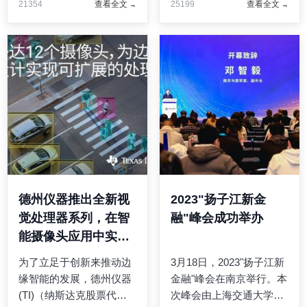
21354
查看全文
25199
查看全文
入增长源于主要产品的价
动由中国机电产品进出口
格与较高的基准价格相一
商会与新加坡中华总商会
致所带来的有利影响。尽
联合举办。3月22-24日期
管市场在2022年出现了长
间，主办方将通过国际产
...
业 ...
德州仪器推出全新视
2023"扬子江新金
觉处理器系列，在智
融"峰会成功举办
能摄像头应用中实现
可扩展的边缘 AI 性能
为了立足于创新来推动边
3月18日，2023"扬子江新
缘智能的发展，德州仪器
金融"峰会在南京举行。本
(TI)（纳斯达克股票代
次峰会由上海交通大学上