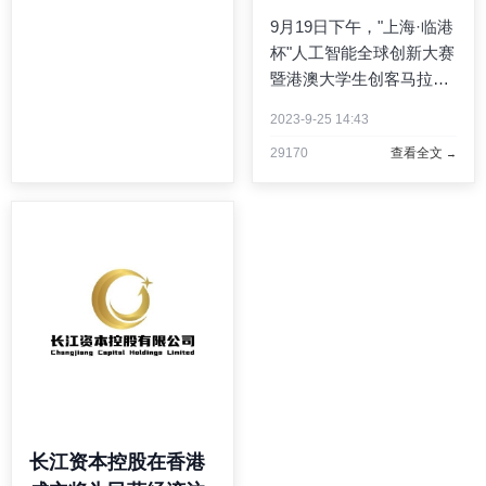
港元/股，市值约227.46亿
9月19日下午，"上海·临港
港元。作为早期投资方，
杯"人工智能全球创新大赛
启明创投于2014年开始投
暨港澳大学生创客马拉松
资，是 ...
启动仪式在临港新片区举
2023-9-25 14:43
行。上海外服（集团）有
29170
查看全文
限公司党委书记、董事长
陈伟权应邀出席启动仪
式，并参与发布"青春筑
梦"青年就业计划. ...
长江资本控股在香港