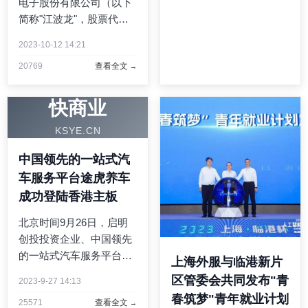
电子股份有限公司（以下
府和成都市人民政府共同
简称"江波龙"，股票代
主办，国家发展改革委 ...
码：301308.SZ）收购力
2023-10-12 14:21
成科技（苏州）有限公司
20769
查看全文
70%股权交易，已正式完
成交割，并于即日起纳入
江波龙合并报表范围。同
快商业
时，本次交易的标的公司"
KSYE.CN
...
中国领先的一站式汽
车服务平台途虎养车
成功登陆香港主板
北京时间9月26日，启明
创投投资企业、中国领先
的一站式汽车服务平台途
上海外服与临港新片
虎养车在香港交易所主板
区管委会共同发布"青
2023-9-27 14:13
成功上市。途虎养车
春筑梦"青年就业计划
25571
查看全文
（09690.HK）发行价为28