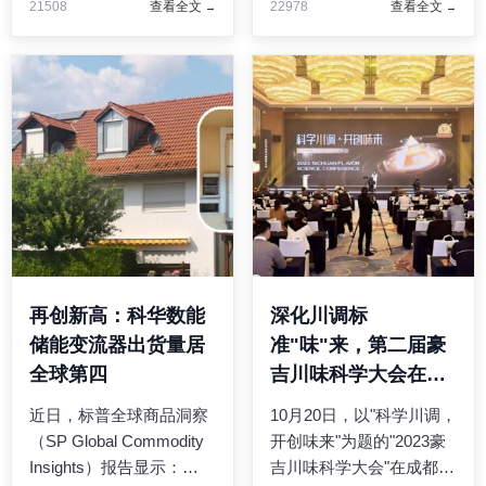
21508
查看全文
22978
查看全文
对AG电竞集团的B+轮投
股票代码1519，上市公开
资。此举，将助力AG电竞
发售价每股12港元，全球
集团继续深耕电竞体育赛
发售募集资金净额35.28亿
事领域...
港元（ ...
再创新高：科华数能
深化川调标
储能变流器出货量居
准"味"来，第二届豪
全球第四
吉川味科学大会在蓉
举行
近日，标普全球商品洞察
10月20日，以"科学川调，
（SP Global Commodity
开创味来"为题的"2023豪
Insights）报告显示：
吉川味科学大会"在成都隆