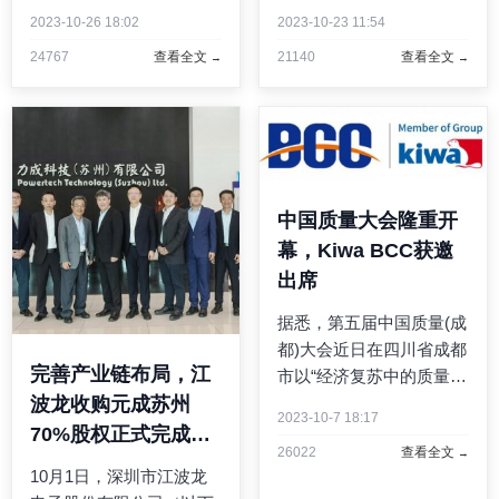
2022年，科华数能储能变
重举办。作为"川味科学大
2023-10-26 18:02
2023-10-23 11:54
流器（PCS）出货量居全
会"的主办方，雀巢旗下地
24767
查看全文
21140
查看全文
球第四位，再次证明了科
道川调品牌——豪吉，专
华数能在储能领域的创新
程邀请了来自学术界、调
能力和领军地位，也体现
味品和餐饮行业以及媒体
了市场对科华数能产品和
齐聚，共 ...
服务 ...
中国质量大会隆重开
幕，Kiwa BCC获邀
出席
据悉，第五届中国质量(成
都)大会近日在四川省成都
完善产业链布局，江
市以“经济复苏中的质量变
革与合作”为主题正式拉开
波龙收购元成苏州
2023-10-7 18:17
帷幕。本次大会经党中
70%股权正式完成交
26022
查看全文
央、国务院批准，由市场
割
10月1日，深圳市江波龙
监管总局、四川省人民政