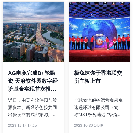
AG电竞完成B+轮融
极兔速递于香港联交
资 天府软件园数字经
所主板上市
济基金实现首次投资
落地
近日，由天府软件园与策
全球物流服务运营商极兔
源资本、新经济创投共同
速递环球有限公司（简
出资设立的成都策源广益
称"J&T极兔速递""极兔速
数字经济股权投资基金合
递""极兔"或"公司"）于香
2023-11-14 14:15
2023-10-30 14:49
伙企业（有限合伙）完成
港联合交易所主板上市，