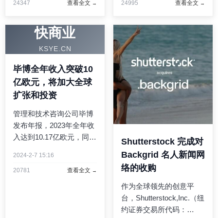
24347
查看全文
24995
查看全文
牌。连连国际荣膺“卓越企
隆•马斯克、Durreen
业支付平台服务品牌”奖
Shahnaz和Murad Al-
项,是首个获得此奖的跨境
Katib）哈利•赛亚丁博士
快商业
支付品牌。“香港 ...
表示，恩莱特司各特 ...
KSYE.CN
毕博全年收入突破10
亿欧元，将加大全球
扩张和投资
管理和技术咨询公司毕博
发布年报，2023年全年收
入达到10.17亿欧元，同比
Shutterstock 完成对
增长18%。公司的项目预
Backgrid 名人新闻网
2024-2-7 15:16
定量增长了21%，在32个
络的收购
20781
查看全文
国家完成了1800多个项
目。为了支持增长，毕博
作为全球领先的创意平
全球员工人数在2023年底
台，Shutterstock,Inc.（纽
超过6000人...
约证券交易所代码：