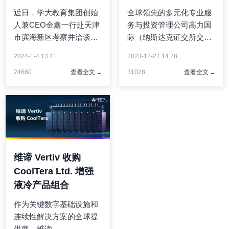
议
近日，学大教育集团创始
全球领先的多元化专业服
人兼CEO金鑫一行赴天津
务与投资管理公司高力国
市滨海新区考察并洽谈合
际（纳斯达克证交所交易
作事宜。在天津市滨海新
代码：CIGI；多伦多证交
2024-1-4 13:41
2023-12-21 14:28
区人民政府、中新天津生
所交易代码：CIGI）近日
24660
查看全文
31028
查看全文
态城管委会、中新天津生
对2023年1-11月中国主要
态城文化旅游局的大力支
城市的大宗交易市场做出
持与推进下，学大教育集
了回顾与展望。2023年1-
团和天津生态城投资开发
11月中国主要城市（包
有 ...
括： ...
维谛 Vertiv 收购
CoolTera Ltd. 增强
液冷产品组合
作为关键数字基础设施和
连续性解决方案的全球提
供商，维谛