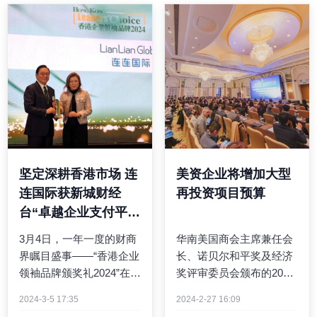
坚定深耕香港市场 连
美资企业将增加大型
连国际获新城财经
再投资项目预算
台“卓越企业支付平台
服务品牌”奖
3月4日，一年一度的财商
华南美国商会主席兼任会
界瞩目盛事——“香港企业
长、诺贝尔和平奖及经济
领袖品牌颁奖礼2024”在香
奖评审委员会颁布的2017
港举行，表彰提供卓越及
年奥斯陆商业促和平奖获
2024-3-5 17:35
2024-2-27 16:09
优质生活服务或产品的品
奖者（同期获奖者包括伊