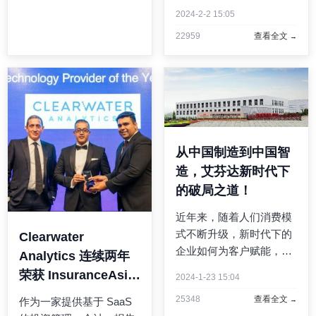
SSTK）致力于在品牌和
2024-2-2 15:05
企业与高质量内容之间搭
22959
查看全文
建桥梁。该公司于今日宣
布收购全球名人新闻的主
要集散地 Backgrid。三十
多年来，Backgrid 以向一
流媒 ...
从中国制造到中国智
造，艾芬达新时代下
的破局之道！
近年来，随着人们消费模
式不断升级，新时代下的
Clearwater
企业如何为客户赋能，是
Analytics 连续两年
当下中国制造业寻求发展
荣获 InsuranceAsia
2024-1-23 15:04
的主旋律。作为专注于电
News 颁发的卓越奖
25348
查看全文
作为一家提供基于 SaaS
热毛巾架的高新技术企