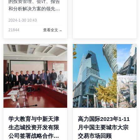
的投资管理、会计、报告
业，江西艾芬达暖通科技
和分析解决方案的领先供
股份有限公司（以下简
应商 Clearwater
称“艾芬达”），率先开辟
2024-1-30 10:43
Analytics（纽约证券交易
一条 ...
21844
查看全文
所股票代码：CWAN），
于今日宣布，
InsuranceAsia News 已连
续两年将其评为年度卓越
技术提供商...
学大教育与中新天津
高力国际2023年1-11
生态城投资开发有限
月中国主要城市大宗
公司签署战略合作协
交易市场回顾