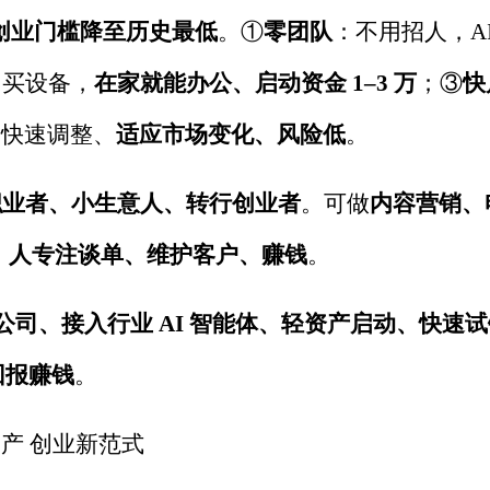
创业门槛降至历史最低
。
①
零团队
：不用招人，
A
用买设备，
在家就能办公、启动资金
1–3
万
；
③
快
、快速调整、
适应市场变化、风险低
。
职业者、小生意人、转行创业者
。可做
内容营销、
，人专注谈单、维护客户、赚钱
。
公司、接入行业
AI
智能体、轻资产启动、快速试
回报赚钱
。
资产 创业新范式