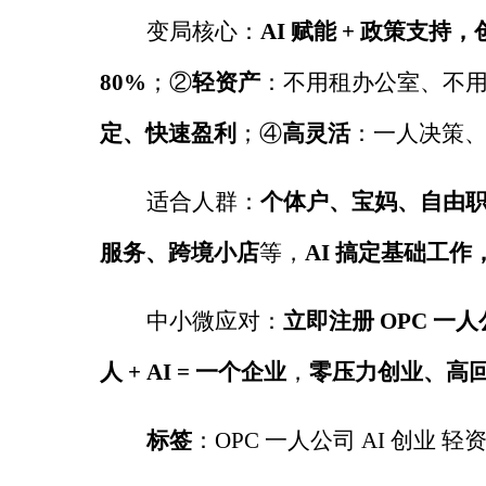
变局核心：
AI
赋能
+
政策支持，
80%
；
②
轻资产
：不用租办公室、不
定、快速盈利
；
④
高灵活
：一人决策
适合人群：
个体户、宝妈、自由
服务、跨境小店
等，
AI
搞定基础工作
中小微应对：
立即注册
OPC
一人
人
+ AI =
一个企业
，
零压力创业、高
标签
：
OPC
一人公司
AI
创业 轻