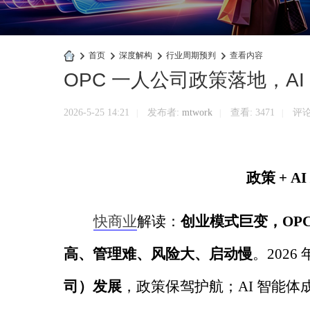
›
首页
›
深度解构
›
行业周期预判
›
查看内容
OPC 一人公司政策落地，A
快
商
2026-5-25 14:21
发布者:
mtwork
查看:
3471
评论:
|
|
|
业
官
网
政策
+ AI
快商业
解读：
创业模式巨变，
OP
高、管理难、风险大、启动慢
。
2026
司）发展
，政策保驾护航；
AI
智能体