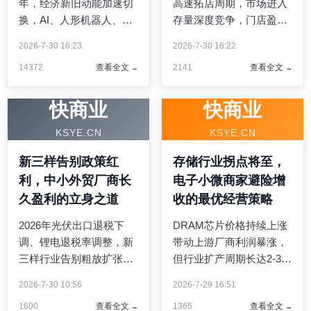
年，经济新旧动能加速切
高速拓店周期，市场进入
换，AI、人形机器人、创
存量深度竞争，门店盈利
新药组成的新“新三样”成
能力两极分化。头部品牌
2026-7-30 16:23
2026-7-30 16:22
为经济核心增长引擎，产
开放加盟门槛收紧，中小
14372
查看全文
2141
查看全文
业链上下游衍生大量适配
加盟商单纯依靠品牌流量
中小厂商的细分配套生
难以盈利，本文分析存量
意。本文结合产业落地现
周期行业底层变化，给出
快商业
快商业
状，梳理三大产业细分配
单店加盟商盈利优化完整
KSYE.CN
KSYE.CN
套 ...
方 ...
新三样告别政策红
存储行业拐点将至，
利，中小外贸厂商长
电子小微商家避险增
久盈利的立身之道
收的最优经营策略
2026年光伏出口退税下
DRAM芯片价格持续上涨
调、锂电退税率调整，新
带动上游厂商利润暴涨，
三样行业告别粗放扩张时
但行业扩产周期长达2-3
代，进入高质量竞争转型
年，四季度合约价涨幅将
2026-7-30 10:56
2026-7-29 16:51
周期。本文分析行业转型
明显回落。本文分析存储
1600
查看全文
1365
查看全文
底层变化，给零部件、外
周期波动底层逻辑，给存