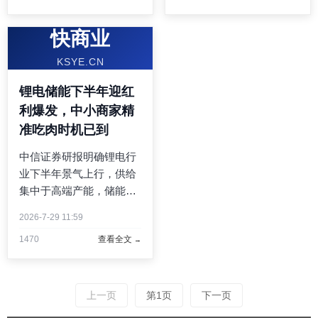
贸配套小微厂商提供中长
储配件、二手芯片回收、
期经营布局思路。 ...
分销小微商家提供避险经
快商业
营思路。 ...
KSYE.CN
锂电储能下半年迎红
利爆发，中小商家精
准吃肉时机已到
中信证券研报明确锂电行
业下半年景气上行，供给
集中于高端产能，储能需
求持续爆发。本文分析行
2026-7-29 11:59
业周期拐点下，锂电耗
1470
查看全文
材、小型储能组装、维修
配套三类小微商家的短期
盈利机会与长期布局节
奏。 ...
上一页
第1页
下一页