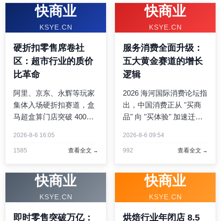
快商业
快商业
KSYE.CN
KSYE.CN
硬折扣零售席卷社
服务消费全面升级：
区：超市行业的质价
五大黄金赛道的增长
比革命
逻辑
阿里、京东、永辉等玩家
2026 海河国际消费论坛指
集体入场硬折扣赛道，盒
出，中国消费正从 "买商
马超盒算门店突破 400
品" 向 "买体验" 加速迁
家。大卖场持续衰退，小
移。居家康养订阅、银发
2026-8-6 16:05
2026-8-6 09:54
型社区业态高速增长，质
酒店预订、汽车露营集结
1585
查看全文
992
查看全文
价比取代性价比成为消费
等五大赛道高速增长，服
决策核心。 ...
务消费成为扩内需核心引
擎。 ...
快商业
快商业
KSYE.CN
KSYE.CN
即时零售突破万亿：
烘焙行业年闭店 8.5