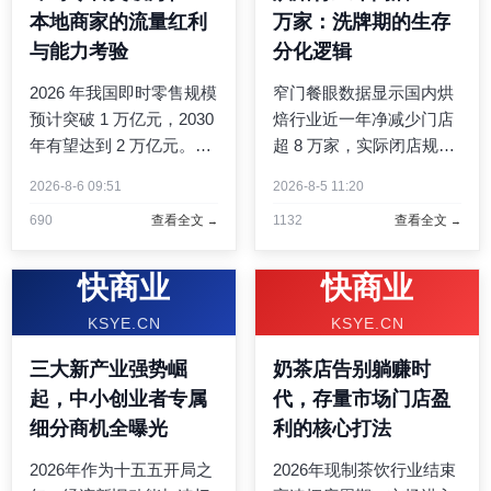
本地商家的流量红利
万家：洗牌期的生存
与能力考验
分化逻辑
2026 年我国即时零售规模
窄门餐眼数据显示国内烘
预计突破 1 万亿元，2030
焙行业近一年净减少门店
年有望达到 2 万亿元。从
超 8 万家，实际闭店规模
商品交易向全链路生活服
约 8.5 万家。原料涨价、
2026-8-6 09:51
2026-8-5 11:20
务升级，速度、确定性、
租金攀升、网红热度褪去
690
查看全文
1132
查看全文
场景适配成为新的竞争维
多重压力下，连锁品牌与
度。 ...
社区小店呈现截然相反的
生存状态。 ...
快商业
快商业
KSYE.CN
KSYE.CN
三大新产业强势崛
奶茶店告别躺赚时
起，中小创业者专属
代，存量市场门店盈
细分商机全曝光
利的核心打法
2026年作为十五五开局之
2026年现制茶饮行业结束