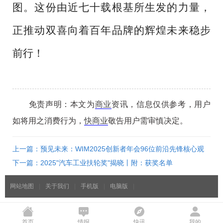
图。这份由近七十载根基所生发的力量，
正推动双喜向着百年品牌的辉煌未来稳步
前行！
免责声明：本文为
商业
资讯，信息仅供参考，用户
如将用之消费行为，
快商业
敬告用户需审慎决定。
上一篇：预见未来：WIM2025创新者年会96位前沿先锋核心观
点总结，抢抓未来产业新高地
下一篇：2025"汽车工业扶轮奖"揭晓丨附：获奖名单
网站地图
|
关于我们
|
手机版
|
电脑版
|
首页
情报
快讯
我的