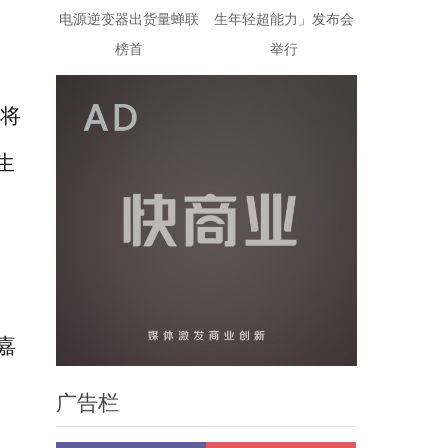
电源逆变器出货量蝉联
生年轻超能力」发布会
榜首
举行
他将
生
嘉
广告栏