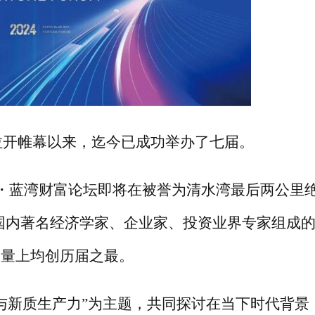
年拉开帷幕以来，迄今已成功举办了七届。
大三亚・蓝湾财富论坛即将在被誉为清水湾最后两公里
国内著名经济学家、企业家、投资业界专家组成
数量上均创历届之最。
与新质生产力”为主题，共同探讨在当下时代背景