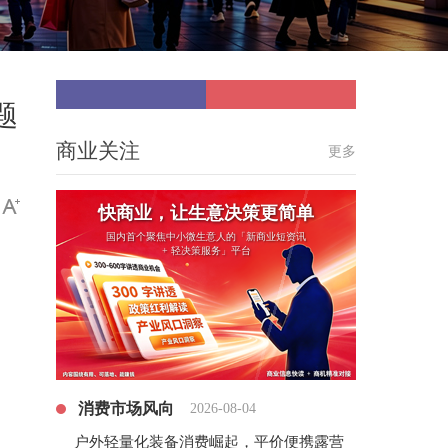
题
商业关注
更多
快商业，让生意决策更简单
国内首个聚焦中小微生意人的「新商业短资讯
+ 轻决策服务」平台
消费市场风向
2026-08-04
户外轻量化装备消费崛起，平价便携露营