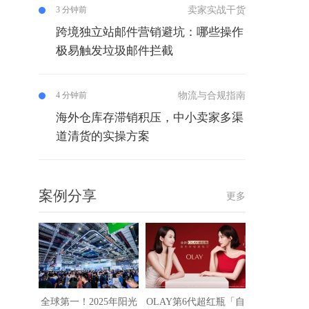
卖家实战干货
3 分钟前
跨境独立站邮件营销避坑：哪些操作
极易触发垃圾邮件拦截
物流与合规指南
4 分钟前
海外仓库存滞销积压，中小卖家多渠
道清货的实操方案
案例分享
更多
全球第一！2025年阳光
OLAY第6代超红瓶「自