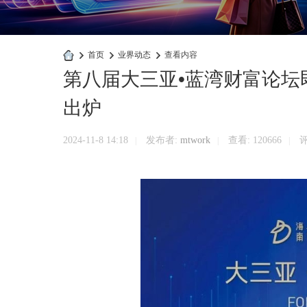
›
首页
›
业界动态
›
查看内容
第八届大三亚•蓝湾财富论
快
商
出炉
业
官
2024-11-8 14:18
发布者:
mtwork
查看:
120666
评
|
|
|
网