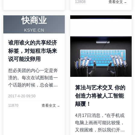
12808
查看全文
够在狭窄路径，或者所谓
的“波导”中，对光线传播
进行高效控制的新途径。
快商业
该论文发表于4月17日在
KSYE.CN
线 ...
谁用谁火的共享经济
标签，对短租市场来
说可能没卵用
想必美团的内心一定是奔
溃的。每次在试图制造一
个话题的时候，总会被更
算法与艺术交叉 你的
大的话题淹没。美团在
创造力将被人工智能
2017-4-20 09:50
214继打车服务之后，本
颠覆！
11870
查看全文
月又对外宣布，正式推出
民宿业务，旗下榛果民宿
4月17日消息，“在手机或
APP上线。然后，大家还
电脑上画画可能比较慢，
没来得及讨论，乐视易到
又很困难，所以我们开发