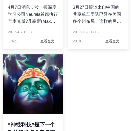
4月7日消息，波士顿深度
3月27日报道来自中国的
学习公司Neurala首席执行
共享单车团队已经在美国
官麦克斯?凡塞斯(Max
多个州布局，这样的另
Versace)在科技博客网站
类“革命”，让美国人看到
2017-4-7 15:37
2017-3-28 17:02
VentureBeat撰写文章称，
了中国的能量——超乎想
17621
查看全文
20101
查看全文
2017年的人工智能（AI)将
象的遍地都是不同牌子的
像人类和动物的大脑一样
共享单车，而这些单车都
运行，其能力将远超今天
来自中国初创公司。多家
的人工智能，从而能为我
共享单车初创公司筹集了
...
大 ...
“神经科技”是下一个