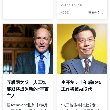
事件就 ...
了AutoDraw，它是一种基
2017-4-17 16:59
于网络平台的工具，可以
40263
查看全文
将机器学习与天才艺术家
的绘画结合在一起，帮助
用户更好地画画。”谷歌创
意实验室的“创意技术 ...
互联网之父：人工智
李开复：十年后50%
能或将成为新的“宇宙
工作将被AI取代
主人”
据TechWorld北京时间4月
“人工智能将快速爆发，十