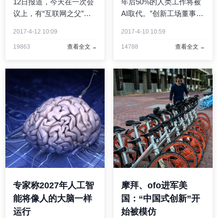
12日报道，今天在一次会
年后50%的人类工作将被
议上，有“互联网之父”之
AI取代。”创新工场董事长
称的蒂姆·伯纳斯-李(Tim
李开复(微博)近日在接受
2017-4-12 10:09
2017-4-10 10:59
Berners-Lee)讨论了对未
腾讯科技独家专访时，抛
19863
查看全文
14788
查看全文
来数年互联网的担忧，其
出自己的判断。自2015年
中包括一种可怕的场景：
病后回归以来，沉寂已久
通过创建和运营自己的公
的他因人工智能的兴起再
司，人工智能系统将成 ...
次变得高调。作为曾经 ...
专家称2027年人工智
摩拜、ofo进军美
能将像人的大脑一样
国：“中国式创新”开
运行
始被模仿