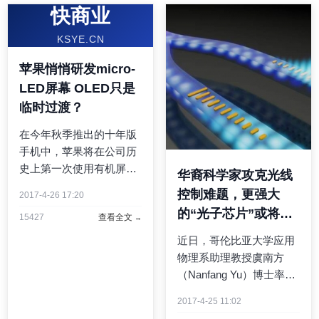
快商业
KSYE.CN
苹果悄悄研发micro-
LED屏幕 OLED只是
临时过渡？
在今年秋季推出的十年版
手机中，苹果将在公司历
史上第一次使用有机屏
华裔科学家攻克光线
（OLED），由三星显示
控制难题，更强大
2017-4-26 17:20
器公司供货。不过据外媒
的“光子芯片”或将问
15427
查看全文
报道，苹果之前也收购了
世
拥有micro-LED显示技术
近日，哥伦比亚大学应用
的公司，并且自身从事显
物理系助理教授虞南方
示面板的研发，这让三
（Nanfang Yu）博士率领
星、LG等 ...
的研究团队，利用纳米天
2017-4-25 11:02
线，成功地发明了一种能