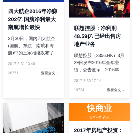
成 ...
四大航企2016年净赚
202亿 国航净利最大
南航增长最快
联想控股：净利润
48.59亿 已经出售房
3月30日，国内四大航企
地产业务
(国航、东航、南航和海
航)中的三家相继发布了
联想控股（3396.HK）3月
2016年年度财报，加上海
29日发布2016年全年业
2017-3-31 13:40
航29日已公告2016年业
绩，公告显示，2016年全
20771
查看全文
绩，至此，四大航空公司
年公司营业收入人民币
去年年报全部披露完毕。
2017-3-30 17:14
3069.53亿元，同比下降
2106年，国内四大航企合
19724
查看全文
1%。净利润48.59亿元，
计净利润高达202.44亿元
较去年同期增长4%。公告
（人民 ...
显示，净利润增长的主要
快商业
原因包括：联想集团2015
KSYE.CN
...
2017年房地产投资：