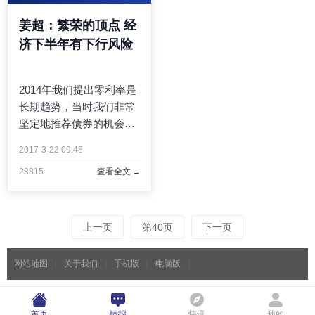
姜超：繁荣的顶点 经
济下半年有下行风险
2014年我们提出零利率是
长期趋势，当时我们非常
坚定地推荐债券的机会。
2015年我们的年度主题
2017-3-22 09:48
是“金融泡沫大时代”，核
28815
查看全文
心观点是央行降息后资金
肯定要搬家，而股市是最
好的选择；同时我们也提
示了风险，认为研究员还
上一页
第40页
下一页
是 ...
网站地图
|
关于我们
|
手机版
|
电脑版
|
首页
情报
快讯
我的