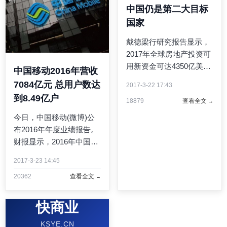
中国仍是第二大目标
国家
戴德梁行研究报告显示，
2017年全球房地产投资可
用新资金可达4350亿美
中国移动2016年营收
元，略低于去年的最高纪
7084亿元 总用户数达
2017-3-22 17:43
录，但是2009年以来的第
到8.49亿户
18879
查看全文
二高数值。值得关注的
是，中国预计仍是第二大
今日，中国移动(微博)公
目标国家，且绝大多数资
布2016年年度业绩报告。
金来自国内基金。戴德梁
财报显示，2016年中国移
行《Gr ...
动营收为7084亿元，同比
2017-3-23 14:45
增长6%。其中，通信服务
20362
查看全文
收入为6234亿元，增长
6.7%；净利润为1087亿
元，同比增长0.2%。相比
快商业
2015年，若剔除铁塔一次
KSYE.CN
性收益 ...