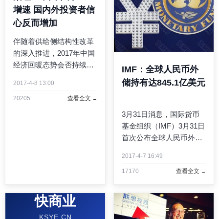
增速 国内外投资者信
心反而增加
伴随着供给侧结构性改革
的深入推进，2017年中国
经济回暖态势会否持续，
IMF：全球人民币外
有哪些风险点值得警惕，
储持有达845.1亿美元
2017-4-8 13:00
宏观经济调控的重心又在
20205
查看全文
哪里，都成为市场关注的
焦点。新华网投资者教育
3月31日消息，国际货币
基地特别采访中金首席经
基金组织（IMF）3月31日
济学家梁红，为大家详解
首次公布全球人民币外汇
数 ...
储备持有情况。IMF当天
2017-4-7 16:49
公布的官方外汇储备货币
17170
查看全文
构成季度数据显示，截至
去年第四季度，人民币外
汇储备达845.1亿美元，占
快商业
参与官方外汇储备货币构
KSYE.CN