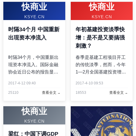
快商业
快商业
KSYE.CN
KSYE.CN
时隔34个月 中国重新
年初基建投资淡季快
出现资本净流入
增：是不是又要搞强
刺激？
时隔34个月，中国重新出
春季是基建工程项目开工
现资本净流入。国际金融
的传统淡季，然而，今年
协会近日公布的报告显
1—2月全国基建投资增速
示，有275亿美元在今年2
达27.3%，比去年同期加
2017-4-12 09:40
2017-4-10 09:53
月流入了中国债市及股
快12.3个百分点。淡季如
25110
查看全文
18553
查看全文
市，并且中国继续主导着
此快增，有人发出疑问：
新兴市场的资金流入。资
加码投资稳增长的老套路
金踪迹的转变清晰可见，
是不是又来了？甚至还有
快商业
而为资本市场背书的，是
人提出：是不是又要搞强
KSYE.CN
中国经 ...
刺 ...
梁红：中国下调GDP