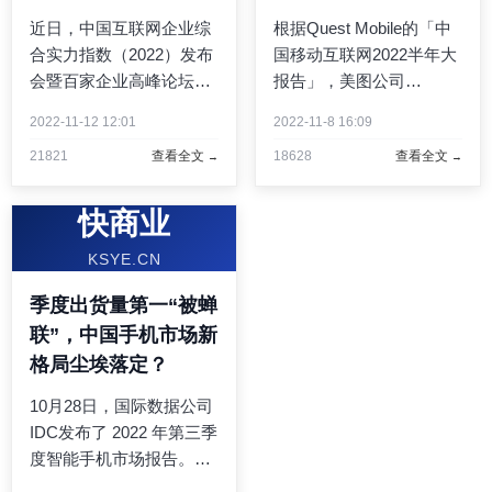
企业榜单
近日，中国互联网企业综
根据Quest Mobile的「中
合实力指数（2022）发布
国移动互联网2022半年大
会暨百家企业高峰论坛在
报告」，美图公司
厦门召开。会议发布了
（01357.HK）旗下的两大
2022-11-12 12:01
2022-11-8 16:09
《中国互联网企业综合实
期间产品美图秀秀、美颜
21821
查看全文
18628
查看全文
力指数报告（2022）》，
相机继续位列图片美化和
并公布了“2022年中国互联
拍照摄影两大细分市场里
网综合实力前百家企业”榜
的活跃用户规模第一名。
快商业
单，其中腾讯、阿里、美
美图秀秀是PC移植产品，
KSYE.CN
...
早在2008 ...
季度出货量第一“被蝉
联”，中国手机市场新
格局尘埃落定？
10月28日，国际数据公司
IDC发布了 2022 年第三季
度智能手机市场报告。虽
然国内市场智能手机出货