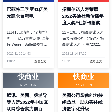
行业 ...
巴菲特三季度41亿美
招商信诺人寿荣膺
元建仓台积电
2022美通社新传播年
度大奖“创新传播奖”
11月15日消息，当地时间
11月10日，招商信诺人寿
周一，亿万富翁沃伦·巴菲
保险有限公司（简称为“招
特(Warren Buffett)领导的
商信诺人寿”）在“2022美
伯克希尔哈撒韦公司
通社新传播年度大奖”评选
2022-11-15 14:53
2022-11-14 17:10
(Berkshire Hathaway)披
中荣获“创新传播奖”。这
19804
查看全文
18531
查看全文
露，其已经买入价值超过
一奖项对招商信诺人寿在
41亿美元的台积电股份。
企业传播创新探索方面取
巴菲特如此大举进军科技
得的显著成果给予了高度
快商业
快商业
行业并不多见。在周一提
认可...
KSYE.CN
KSYE.CN
交 ...
腾讯、美团、猿辅导
美图公司影像能力持
等入选2022年中国互
续凸显，助力实体经
联网综合实力前百家
济数字化升级