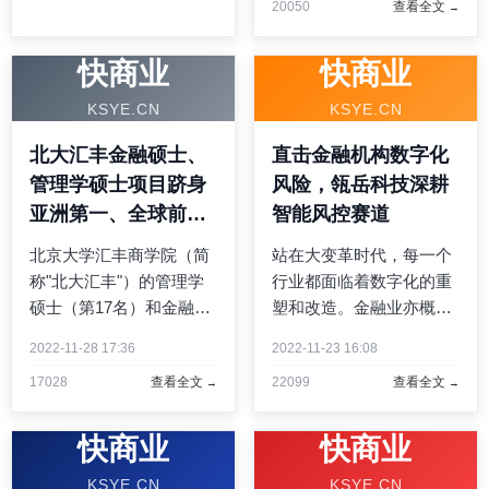
20050
查看全文
上，与会嘉宾围绕"深化金
融改革开放，推动国家金
融管理中心高质量建设"交
快商业
快商业
流研讨，共话国家金融管
KSYE.CN
KSYE.CN
...
北大汇丰金融硕士、
直击金融机构数字化
管理学硕士项目跻身
风险，瓴岳科技深耕
亚洲第一、全球前二
智能风控赛道
十
北京大学汇丰商学院（简
站在大变革时代，每一个
称"北大汇丰"）的管理学
行业都面临着数字化的重
硕士（第17名）和金融硕
塑和改造。金融业亦概莫
士（第20名）两个项目在
能外，且随着数字经济的
2022-11-28 17:36
2022-11-23 16:08
2023 QS全球商科硕士排
高速发展，其数字化转型
17028
查看全文
22099
查看全文
名中跻身全球前20，在亚
已逐步迈入深水区。然
洲排名第一。来自40个国
而，转型背后总是伴随着
家的600个硕士项目参选
风险。如何在稳健发展的
快商业
快商业
了此次评选...
同时平衡风险，成为金融
KSYE.CN
KSYE.CN