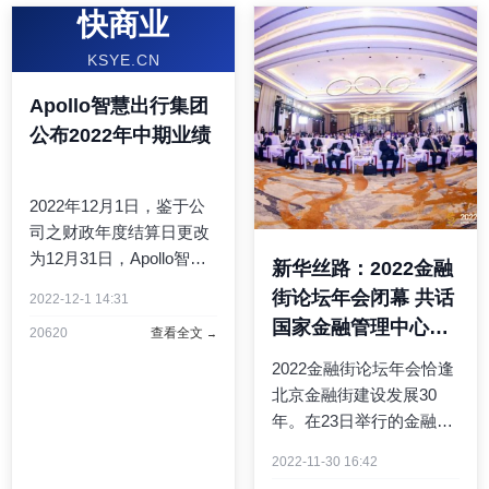
快商业
KSYE.CN
Apollo智慧出行集团
公布2022年中期业绩
2022年12月1日，鉴于公
司之财政年度结算日更改
为12月31日，Apollo智慧
新华丝路：2022金融
出行集团有限公司
街论坛年会闭幕 共话
2022-12-1 14:31
（「AFMG」 或「公司」;
国家金融管理中心建
20620
查看全文
香港联交所股份代号：
设新蓝图
860）及其附属公司（统
2022金融街论坛年会恰逢
称「集团」）欣然宣布集
北京金融街建设发展30
团截至2022年9月30日止
年。在23日举行的金融街
12个月 ...
论坛年会闭幕式暨金融街
2022-11-30 16:42
建设发展30年特别活动