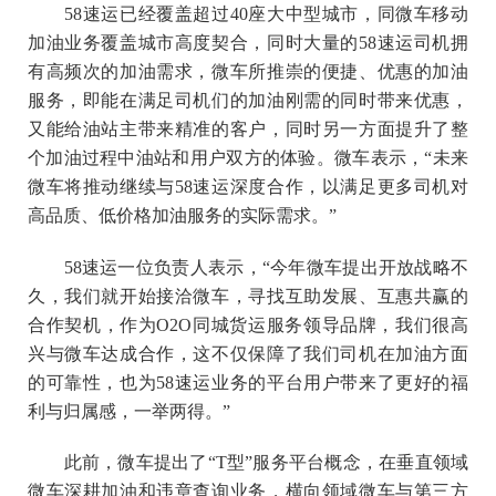
58速运已经覆盖超过40座大中型城市，同微车移动
加油业务覆盖城市高度契合，同时大量的58速运司机拥
有高频次的加油需求，微车所推崇的便捷、优惠的加油
服务，即能在满足司机们的加油刚需的同时带来优惠，
又能给油站主带来精准的客户，同时另一方面提升了整
个加油过程中油站和用户双方的体验。微车表示，“未来
微车将推动继续与58速运深度合作，以满足更多司机对
高品质、低价格加油服务的实际需求。”
58速运一位负责人表示，“今年微车提出开放战略不
久，我们就开始接洽微车，寻找互助发展、互惠共赢的
合作契机，作为O2O同城货运服务领导品牌，我们很高
兴与微车达成合作，这不仅保障了我们司机在加油方面
的可靠性，也为58速运业务的平台用户带来了更好的福
利与归属感，一举两得。”
此前，微车提出了“T型”服务平台概念，在垂直领域
微车深耕加油和违章查询业务，横向领域微车与第三方