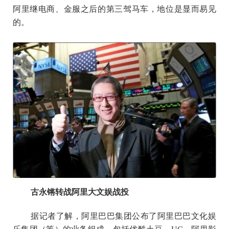
阿里继电商、金服之后的第三驾马车，地位是显而易见
的。
古永锵转战阿里大文娱战投
据记者了解，阿里巴巴集团公布了阿里巴巴文化娱