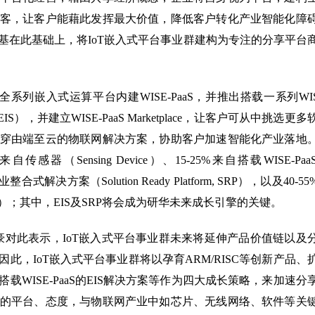
客，让客户能藉此发挥最大价值，降低客户转化产业智能化障
基在此基础上，将IoT嵌入式平台事业群建构为专注的分享平台
系列嵌入式运算平台内建WISE-PaaS，并推出搭载一系列WIS
ervers（EIS），并建立WISE-PaaS Marketplace，让客户可从中挑选更
穿由端至云的物联网解决方案，协助客户加速智能化产业落地
（Sensing Device）、15-25%来自搭载WISE-Paa
自垂直产业整合式解决方案（Solution Ready Platform, SRP），以及40-5
e, SaaS）；其中，EIS及SRP将会成为研华未来成长引擎的关键。
豪对此表示，IoT嵌入式平台事业群未来将延伸产品价值链以及
，IoT嵌入式平台事业群将以孕育ARM/RISC等创新产品、
WISE-PaaS的EIS解决方案等作为四大成长策略，来加速分
的平台、态度，与物联网产业中如芯片、无线网络、软件等关