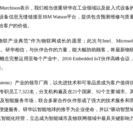
er Murchison表示，我们相当借重研华在工业领域以及嵌入式设备
业设备信息无缝链接至IBM Watson平台，提供包含预测维修与质
给客户的价值。
业典范”作为物联网成长的愿景；此次与Intel、Microsof
展现。研华相信，与伙伴合作的力量，能大幅协助顾客，将最新物
整运用至每个产业中。2016 Embedded IoT伙伴高峰会议
会。
nt Systems）产业的领导厂商，以先进技术和可靠品质成为客户值得
职员工7,322名，分支机构遍及在21个国家、92个主要城市。
及智能服务市场，联合多家合作伙伴形成了强大的技术服务和
便捷服务。研华以智能地球的推手为企业使命，并以“驱动智慧
其智能化经营，立志成为智能城市及物联网领域中最具关键影响