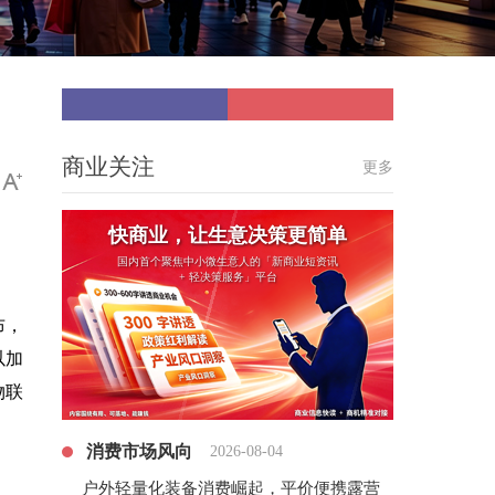
商业关注
更多
快商业，让生意决策更简单
国内首个聚焦中小微生意人的「新商业短资讯
+ 轻决策服务」平台
宣布，
以加
物联
消费市场风向
2026-08-04
户外轻量化装备消费崛起，平价便携露营