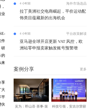
海外市场选品
4 小时前
碍，
拉丁美洲社交电商崛起，平价运动配
商业
饰类目蕴藏新的出海机会
E-
平台政策解读
4 小时前
多软件
亚马逊全球开店更新 VAT 风控，欧
洲站零申报卖家触发账号预警增
。研
S的
5%来
案例分享
更多
分享
扩大
享平
键伙
吴为：即山语·茶事-策
科技引领，安吉尔荣获