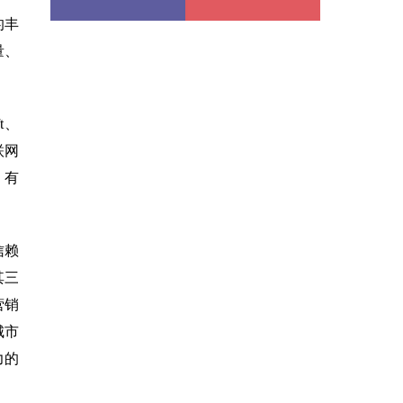
的丰
量、
t、
联网
，有
信赖
其三
营销
城市
力的