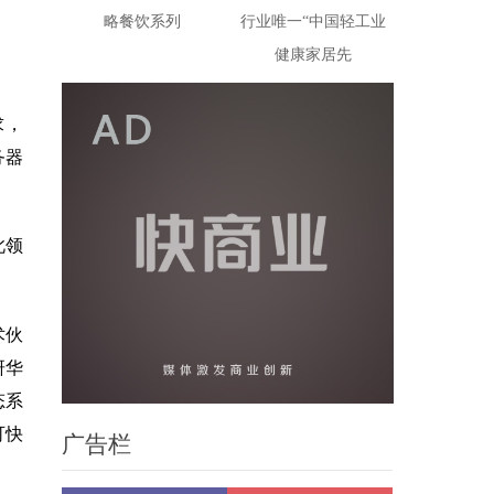
略餐饮系列
行业唯一“中国轻工业
健康家居先
求，
务器
此领
术伙
研华
态系
可快
广告栏