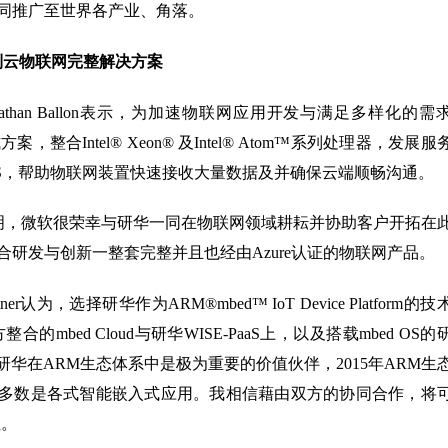
同推广至世界各产业、角落。
 提供从端到云物联网完整解决方案
athan Ballon表示，为加速物联网应用开发与满足多样化的需
整合Intel® Xeon® 及Intel® Atom™系列处理器，发展服
主板及EIS，帮助物联网装置快速接收大量数据及并确保云端顺畅沟通。
ark说明，微软很荣幸与研华一同在物联网领域耕耘并协助客户开拓在
研发与创新一整套完整并且也经由Azure认证的物联网产品。
er认为，选择研华作为ARM®mbed™ IoT Device Platform的技
ed Cloud与研华WISE-PaaS上，以及搭载mbed OS的
研华在ARM生态体系中是极为重要的价值伙伴，2015年ARM生
其中多数是各式智能嵌入式应用。我相信藉由双方的协同合作，将
性。