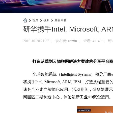
›
首页
›
创新
›
查看内容
研华携手Intel, Microsoft, AR
快
商
2016-10-28 21:57
发布者:
admin
查看:
41149
评论
|
|
|
业
官
网
-打造从端到云物联网解决方案建构分享平台
全球智能系统（Intelligent Systems）领导厂商
将携手Intel, Microsoft, ARM, IB
速各产业走向智能化应用。活动期间，研华除展示
网园区二期制造中心，体验最新工业4.0概念运用。