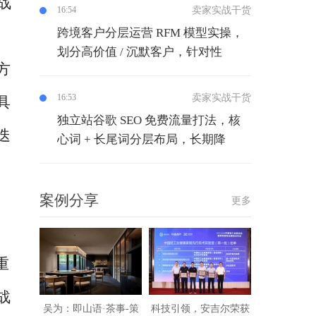
战
卖家实战干货
16:54
跨境客户分层运营 RFM 模型实操，
划分高价值 / 沉默客户，针对性
方
卖家实战干货
16:53
具
独立站谷歌 SEO 免费流量打法，核
迭
心词 + 长尾词分层布局，长期降
案例分享
更多
重
战
吴为：即山语·茶事-策
科技引领，安吉尔荣获