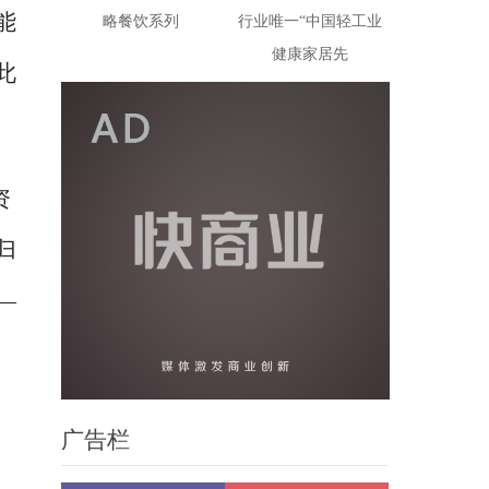
能
略餐饮系列
行业唯一“中国轻工业
健康家居先
此
资
归
—
广告栏