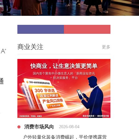
商业关注
更多
快商业，让生意决策更简单
国内首个聚焦中小微生意人的「新商业短资讯
+ 轻决策服务」平台
通
、
消费市场风向
2026-08-04
户外轻量化装备消费崛起，平价便携露营