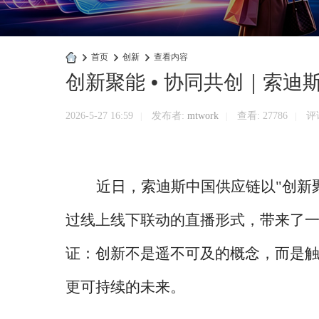
›
首页
›
创新
›
查看内容
创新聚能 • 协同共创｜索
快
商
2026-5-27 16:59
发布者:
mtwork
查看:
27786
评论
|
|
|
业
官
网
近日，索迪斯中国供应链以
"创新
过线上线下联动的直播形式，带来了
证：创新不是遥不可及的概念，而是
更可持续的未来。