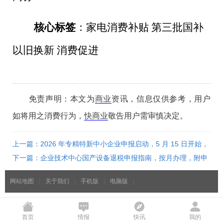
核心标签
：家电消费补贴 第三批国补
以旧换新 消费促进
免责声明：本文为
商业
资讯，信息仅供参考，用户
如将用之消费行为，
快商业
敬告用户需审慎决定。
上一篇：2026 年专精特新中小企业申报启动，5 月 15 日开始，
附完整申报条件
下一篇：企业技术中心国产设备退税申报指南，按月办理，附申
请材料清单
网站地图
|
关于我们
|
手机版
|
电脑版
|
首页
情报
快讯
我的