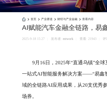
›
首页
›
产业赛道
›
财经与产业金融
›
查看内容
AI赋能汽车金融全链路，易鑫
快
商
2025-9-18 15:27
发布者:
mtwork
查看:
21943
评论
|
|
|
业
官
网
9月16日，2025年“直通乌镇
一站式AI智能服务解决方案——“易
域的全链路AI应用成果，从20支优秀
场券。