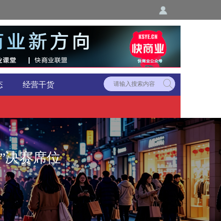
态
经营干货
”决赛席位