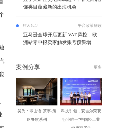
旨
饰类目蕴藏新的出海机会
个
平台政策解读
昨天 16:14
亚马逊全球开店更新 VAT 风控，欧
洲站零申报卖家触发账号预警增
融
汽
案例分享
更多
能
人
吴为：即山语·茶事-策
科技引领，安吉尔荣获
业
略餐饮系列
行业唯一“中国轻工业