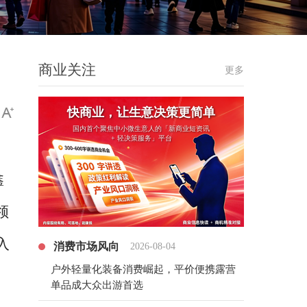
商业关注
更多
快商业，让生意决策更简单
国内首个聚焦中小微生意人的「新商业短资讯
+ 轻决策服务」平台
鑫
领
入
消费市场风向
2026-08-04
户外轻量化装备消费崛起，平价便携露营
单品成大众出游首选