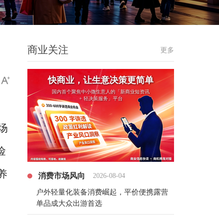
商业关注
更多
快商业，让生意决策更简单
国内首个聚焦中小微生意人的「新商业短资讯
+ 轻决策服务」平台
场
险
养
消费市场风向
2026-08-04
户外轻量化装备消费崛起，平价便携露营
单品成大众出游首选