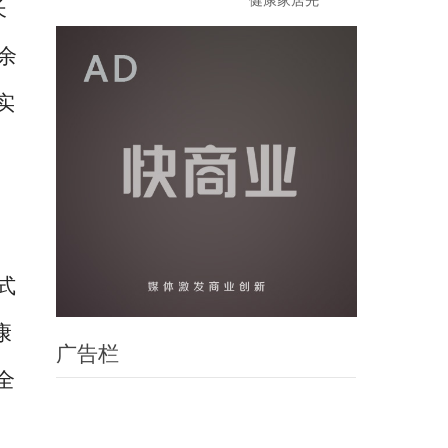
健康家居先
长
余
实
式
康
广告栏
全