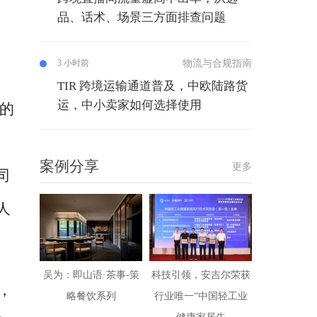
品、话术、场景三方面排查问题
物流与合规指南
3 小时前
TIR 跨境运输通道普及，中欧陆路货
运，中小卖家如何选择使用
名的
案例分享
更多
司
人
吴为：即山语·茶事-策
科技引领，安吉尔荣获
，
略餐饮系列
行业唯一“中国轻工业