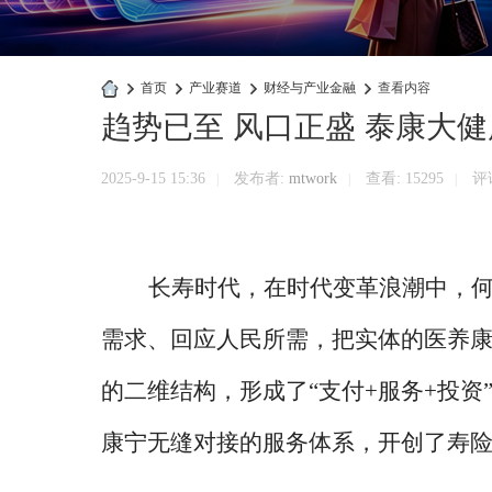
›
首页
›
产业赛道
›
财经与产业金融
›
查看内容
趋势已至 风口正盛 泰康大
快
商
2025-9-15 15:36
发布者:
mtwork
查看:
15295
评论
|
|
|
业
官
网
长寿时代，在时代变革浪潮中，
需求、回应人民所需，把实体的医养
的二维结构，形成了“支付+服务+投
康宁无缝对接的服务体系，开创了寿