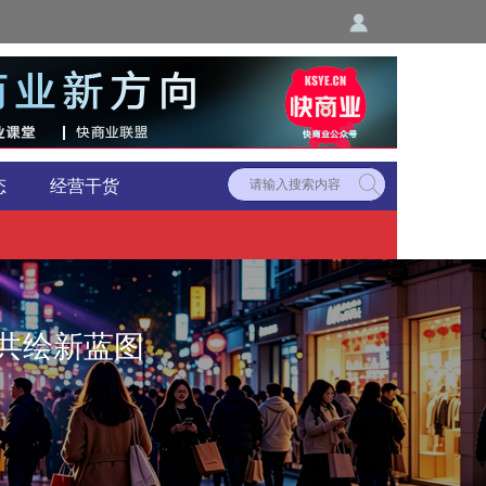
态
经营干货
您共绘新蓝图