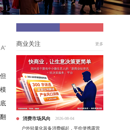
商业关注
更多
快商业，让生意决策更简单
国内首个聚焦中小微生意人的「新商业短资讯
+ 轻决策服务」平台
但
模
彻底
翻
消费市场风向
2026-08-04
户外轻量化装备消费崛起，平价便携露营