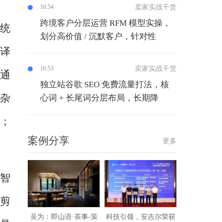
卖家实战干货
16:54
跨境客户分层运营 RFM 模型实操，
传统
划分高价值 / 沉默客户，针对性
翻译
卖家实战干货
16:53
通
独立站谷歌 SEO 免费流量打法，核
复杂
心词 + 长尾词分层布局，长期降
义；
案例分享
更多
态智
型剪
吴为：即山语·茶事-策
科技引领，安吉尔荣获