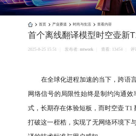
›
首页
›
产业赛道
›
时尚与生活
›
查看内容
首个离线翻译模型时空壶新T
快
商
2025-8-25 15:51
发布者:
mtwork
查看:
13454
评论
|
|
|
业
官
网
在全球化进程加速的当下，跨语
网络信号的局限性始终是制约沟通效
式，长期存在体验短板，而时空壶
T1
打破这一桎梏，实现了无网络环境下