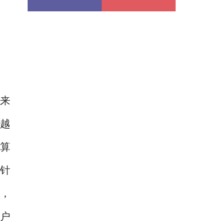
度来
子越
测算
，针
%，
用户