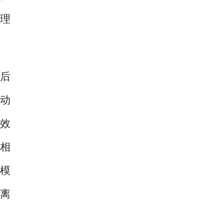
能理
载后
自动
效
化相
该模
统离