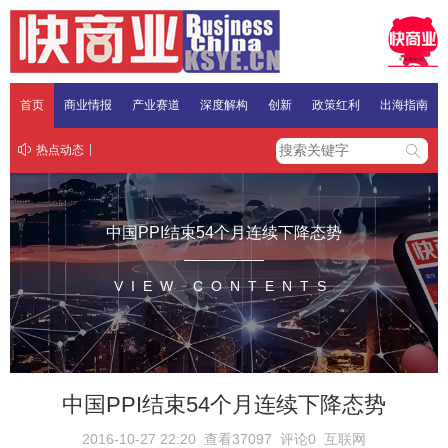
首页
商业情报
产业赛道
深度解构
创新
政策红利
出海指南
热点动态
中国PPI结束54个月连续下降态势
VIEW CONTENTS
中国PPI结束54个月连续下降态势
2016-10-27 22:20
查看37097
评论0
互联网