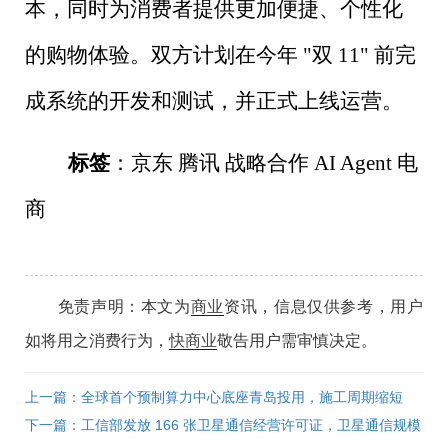
本，同时为消费者提供更加便捷、个性化
的购物体验。双方计划在今年
"
双
11"
前完
成系统的开发和测试，并正式上线运营。
标签
：京东 腾讯 战略合作
AI Agent
电
商
免责声明：本文为
商业
资讯，信息仅供参考，用户
如将用之消费行为，
快商业
敬告用户需审慎决定。
上一篇：全球首个预制算力中心底座青岛投用，施工周期缩短
70%，PUE<1.2
下一篇：工信部发放 166 张卫星通信经营许可证，卫星通信规模