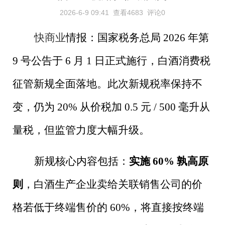
2026-6-9 09:41
查看4683
评论0
快商业
情报：国家税务总局
2026
年第
9
号公告于
6
月
1
日正式施行，白酒消费税
征管新规全面落地。此次新规税率保持不
变，仍为
20%
从价税加
0.5
元
/ 500
毫升从
量税，但监管力度大幅升级。
新规核心内容包括：
实施
60%
孰高原
则
，白酒生产企业卖给关联销售公司的价
格若低于终端售价的
60%
，将直接按终端