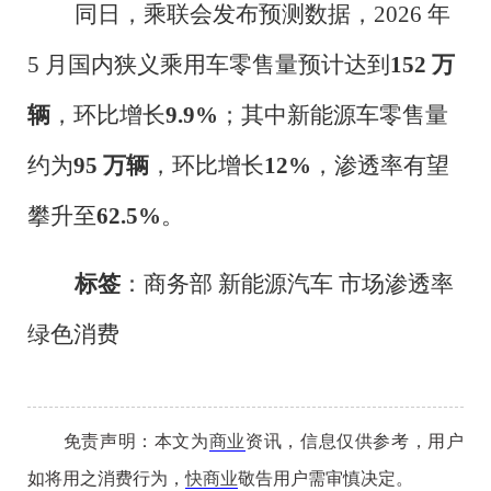
同日，乘联会发布预测数据，
2026
年
5
月国内狭义乘用车零售量预计达到
152
万
辆
，环比增长
9.9%
；其中新能源车零售量
约为
95
万辆
，环比增长
12%
，渗透率有望
攀升至
62.5%
。
标签
：商务部 新能源汽车 市场渗透率
绿色消费
免责声明：本文为
商业
资讯，信息仅供参考，用户
如将用之消费行为，
快商业
敬告用户需审慎决定。