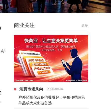
商业关注
更多
中
快商业，让生意决策更简单
国内首个聚焦中小微生意人的「新商业短资讯
+ 轻决策服务」平台
消费市场风向
2026-08-04
会
户外轻量化装备消费崛起，平价便携露营
面
单品成大众出游首选