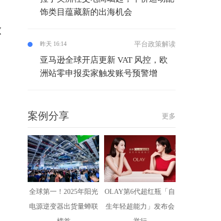
，
饰类目蕴藏新的出海机会
放
平台政策解读
昨天 16:14
亚马逊全球开店更新 VAT 风控，欧
洲站零申报卖家触发账号预警增
案例分享
更多
全球第一！2025年阳光
OLAY第6代超红瓶「自
电源逆变器出货量蝉联
生年轻超能力」发布会