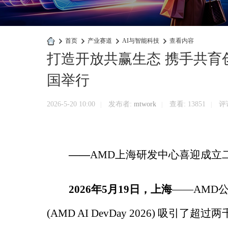
›
首页
›
产业赛道
›
AI与智能科技
›
查看内容
打造开放共赢生态 携手共育创
快
商
国举行
业
官
2026-5-20 10:00
发布者:
mtwork
查看:
13851
评论
|
|
|
网
——
AMD上海研发中心喜迎成立
2026年5月19日，上海
——AMD
(AMD AI DevDay 2026) 