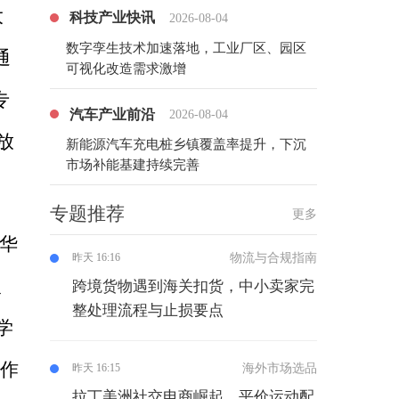
大
科技产业快讯
2026-08-04
数字孪生技术加速落地，工业厂区、园区
通
可视化改造需求激增
专
汽车产业前沿
2026-08-04
放
新能源汽车充电桩乡镇覆盖率提升，下沉
市场补能基建持续完善
专题推荐
更多
中华
物流与合规指南
昨天 16:16
人
跨境货物遇到海关扣货，中小卖家完
整处理流程与止损要点
学
合作
海外市场选品
昨天 16:15
拉丁美洲社交电商崛起，平价运动配