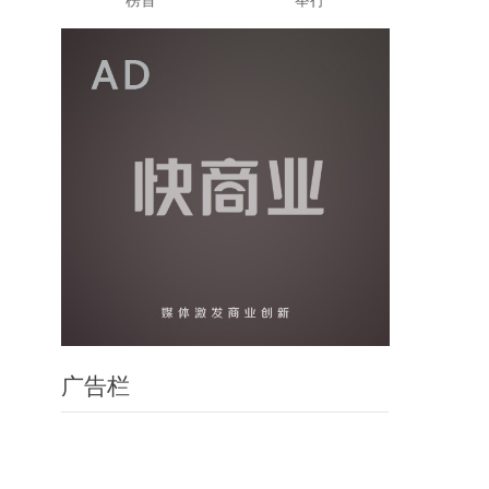
榜首
举行
广告栏