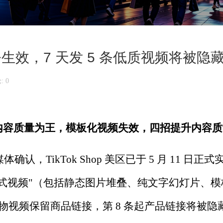
限发令生效，7 天发 5 条低质视频将被隐
 0
内容质量为王，模板化视频失效，四招提升内容质
媒体确认，
TikTok Shop
美区已于
5
月
11
日正式
式视频
"
（包括静态图片堆叠、纯文字幻灯片、模
物视频保留商品链接，第
8
条起产品链接将被隐