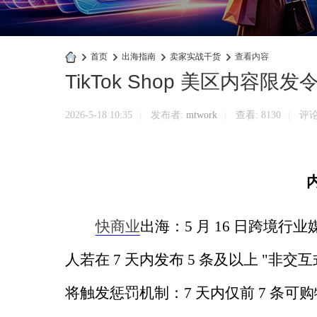
›
首页
›
出海指南
›
卖家实战干货
›
查看内容
TikTok Shop 美区内容
快
商
2026-5-18 10:35
发布者:
mtwork
查看:
8130
评论:
|
|
|
业
官
网
快商业
出海：
5
月
16
日跨境行业
人若在
7
天内发布
5
条及以上
"
非交互
将触发惩罚机制：
7
天内仅前
7
条可购