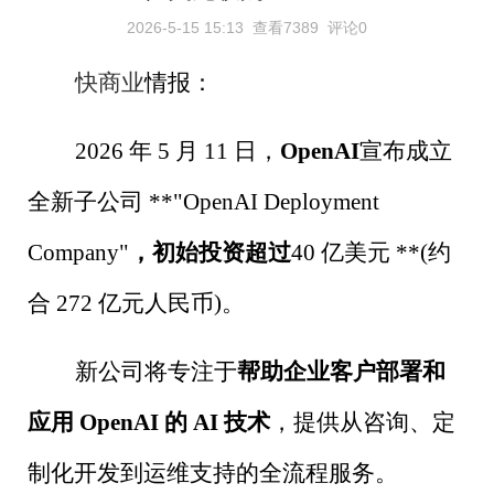
2026-5-15 15:13
查看7389
评论0
快商业
情报：
2026
年
5
月
11
日，
OpenAI
宣布成立
全新子公司
**"OpenAI Deployment
Company"
，初始投资超过
40
亿美元
**(
约
合
272
亿元人民币
)
。
新公司将专注于
帮助企业客户部署和
应用
OpenAI
的
AI
技术
，提供从咨询、定
制化开发到运维支持的全流程服务。