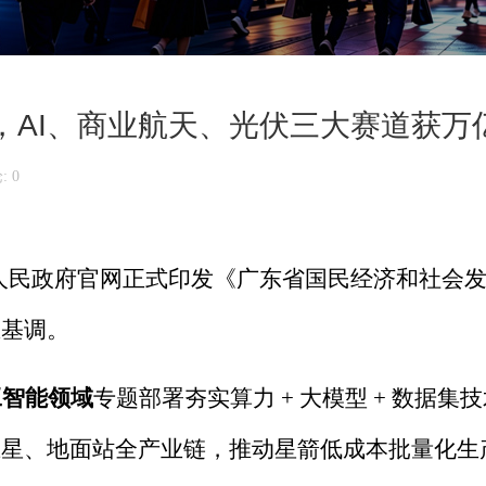
布，AI、商业航天、光伏三大赛道获万
 0
人民政府官网正式印发《广东省国民经济和社会
总基调。
工智能领域
专题部署夯实算力
+
大模型
+
数据集技
卫星、地面站全产业链，推动星箭低成本批量化生