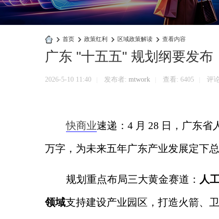
›
首页
›
政策红利
›
区域政策解读
›
查看内容
广东 "十五五" 规划纲要发
快
商
2026-5-10 11:40
发布者:
mtwork
查看:
6405
评论:
|
|
|
业
官
网
快商业
速递：
4
月
28
日，广东省
万字，为未来五年广东产业发展定下
规划重点布局三大黄金赛道：
人
领域
支持建设产业园区，打造火箭、