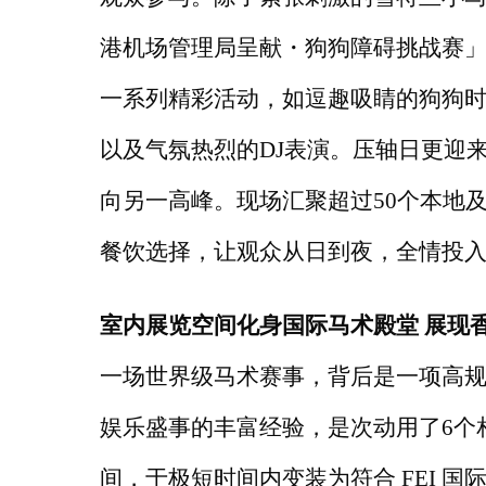
港机场管理局呈献・狗狗障碍挑战赛
一系列精彩活动，如逗趣吸睛的狗狗
以及气氛热烈的DJ表演。压轴日更迎来
向另一高峰。现场汇聚超过50个本地
餐饮选择，让观众从日到夜，全情投
室内展览空间化身国际马术殿堂
展现
一场世界级马术赛事，背后是一项高
娱乐盛事的丰富经验，是次动用了
6个
间，于极短时间内变装为符合 FEI 