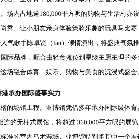
」。场内占地逾
180,000平方呎的购物与生活村亦
时尚秀、让小朋友亲身体验策骑乐趣的玩具马比赛
人气歌手陈卓贤（Ian）倾情演出，将盛典气氛
及国际品牌，配合由轻食摊位到星级主厨主理的多
入这场融合体育、娱乐、购物与美食的沉浸式盛会
香港承办国际盛事实力
规格的场馆工程。亚博馆凭借多年承办国际级体育
相连的无柱式展馆，将超过 360,000平方呎的展
国际标准的室内马术赛场。亚博馆特别将其中一个展