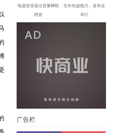
电源逆变器出货量蝉联
生年轻超能力」发布会
以
榜首
举行
马
的
博
受
的
广告栏
香