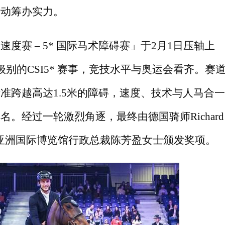
活动筹办实力。
馆速度赛
– 5* 国际马术障碍赛」于2月1日压轴上
级别的CSI5* 赛事，竞技水平与奥运会看齐。赛
准跨越高达1.5米的障碍，速度、技术与人马合
。经过一轮激烈角逐，最终由德国骑师Richard
，由亚洲国际博览馆行政总裁陈芳盈女士颁发奖项。