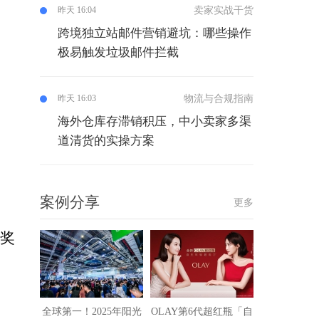
卖家实战干货
昨天 16:04
跨境独立站邮件营销避坑：哪些操作
极易触发垃圾邮件拦截
物流与合规指南
昨天 16:03
海外仓库存滞销积压，中小卖家多渠
道清货的实操方案
案例分享
更多
发奖
全球第一！2025年阳光
OLAY第6代超红瓶「自