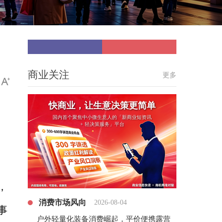
商业关注
更多
快商业，让生意决策更简单
国内首个聚焦中小微生意人的「新商业短资讯
+ 轻决策服务」平台
聚
，
消费市场风向
2026-08-04
事
户外轻量化装备消费崛起，平价便携露营