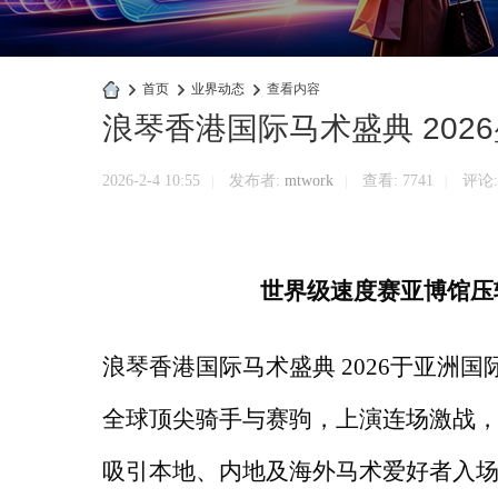
›
首页
›
业界动态
›
查看内容
浪琴香港国际马术盛典 202
快
商
2026-2-4 10:55
发布者:
mtwork
查看:
7741
评论:
|
|
|
业
官
网
世界级速度赛亚博馆压
浪琴香港国际马术盛典
2026于亚洲
全球顶尖骑手与赛驹，上演连场激战
吸引本地、内地及海外马术爱好者入