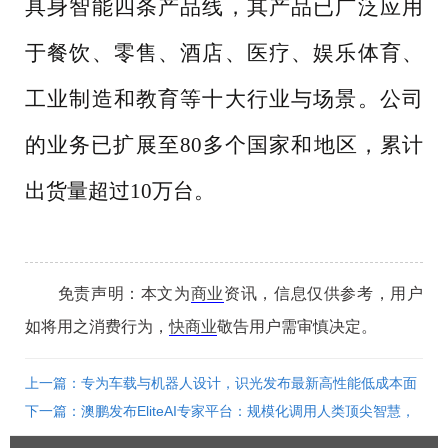
具身智能四条产品线，其产品已广泛应用
于餐饮、零售、酒店、医疗、娱乐体育、
工业制造和教育等十大行业与场景。公司
的业务已扩展至80多个国家和地区，累计
出货量超过10万台。
免责声明：本文为
商业
资讯，信息仅供参考，用户
如将用之消费行为，
快商业
敬告用户需审慎决定。
上一篇：专为车载与机器人设计，识光发布最新高性能低成本面
阵SPAD-SoC SA100
下一篇：澳鹏发布EliteAI专家平台：规模化调用人类顶尖智慧，
重塑AI数据生产力