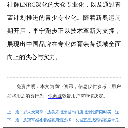
社群LNRC深化的大众专业化，以及通过青
蓝计划推进的青少专业化。随着新奥运周
期开启，李宁跑步正以技术革新为支撑，
展现出中国品牌在专业体育装备领域全面
向上的决心与实力。
免责声明：本文为
商业
资讯，信息仅供参考，用户
如将用之消费行为，
快商业
敬告用户需审慎决定。
上一篇：岁末欢聚季！达美乐指定城市门店指定比萨限时买一送
一*，两个比萨59元起！
下一篇：从冠军婚礼看婚宴用酒选择：长城五星成高端宴席常见