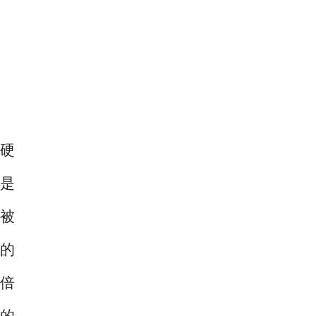
硬
是
，被
的
，倍
芯的