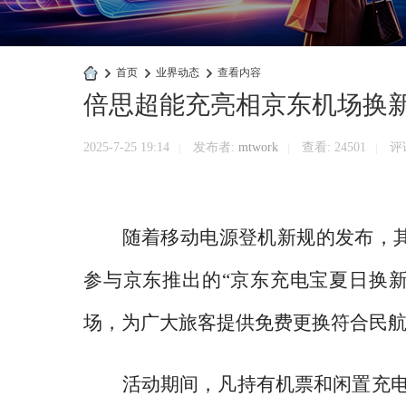
›
首页
›
业界动态
›
查看内容
倍思超能充亮相京东机场换
快
商
2025-7-25 19:14
发布者:
mtwork
查看:
24501
评论
|
|
|
业
官
网
随着移动电源登机新规的发布，
参与京东推出的“京东充电宝夏日换
场，为广大旅客提供免费更换符合民
活动期间，凡持有机票和闲置充