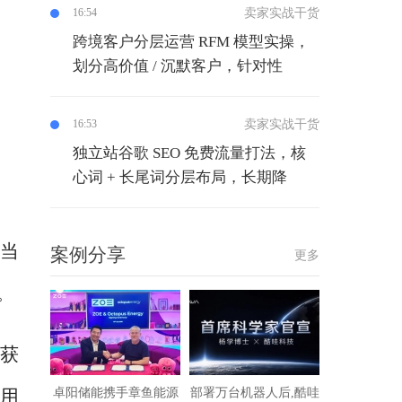
卖家实战干货
16:54
跨境客户分层运营 RFM 模型实操，
划分高价值 / 沉默客户，针对性
卖家实战干货
16:53
独立站谷歌 SEO 免费流量打法，核
心词 + 长尾词分层布局，长期降
在当
案例分享
更多
。
仅获
卓阳储能携手章鱼能源
部署万台机器人后,酷哇
采用