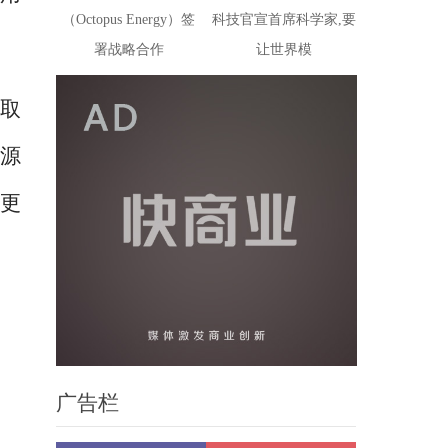
（Octopus Energy）签
科技官宣首席科学家,要
。
署战略合作
让世界模
芯取
电源
更
广告栏