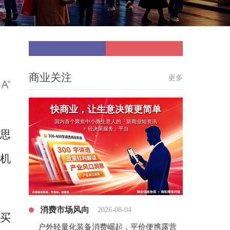
商业关注
更多
快商业，让生意决策更简单
国内首个聚焦中小微生意人的「新商业短资讯
+ 轻决策服务」平台
倍思
机
消费市场风向
2026-08-04
买
户外轻量化装备消费崛起，平价便携露营