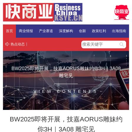
首页
商业情报
产业赛道
深度解构
创新
政策红利
出海指南
热点动态
BW2025即将开展，技嘉AORUS雕妹约你3H｜3A08
雕宅见
VIEW CONTENTS
BW2025即将开展，技嘉AORUS雕妹约
你3H｜3A08 雕宅见