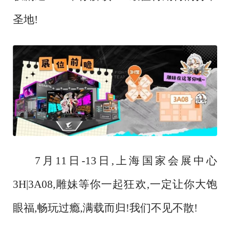
圣地!
7月11日-13日,上海国家会展中心
3H|3A08,雕妹等你一起狂欢,一定让你大饱
眼福,畅玩过瘾,满载而归!我们不见不散!