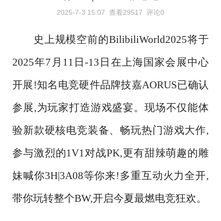
2025-7-3 15:07
查看29517
评论0
史上规模空前的
BilibiliWorld2025将于
2025年7月11日-13日在上海国家会展中心
开展!知名电竞硬件品牌技嘉AORUS已确认
参展,为玩家打造游戏盛宴。现场不仅能体
验新款硬核电竞装备、畅玩热门游戏大作,
参与激烈的1V1对战PK,更有甜辣萌趣的雕
妹喊你3H|3A08等你来!多重互动火力全开,
带你玩转整个BW,开启今夏最燃电竞狂欢。