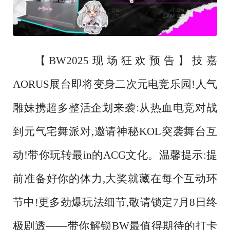
【
BW2025现场狂欢预告】技嘉
AORUS展台即将变身二次元电竞乐园!人气
雕妹携超多整活企划来袭:从热血电竞对战
到元气宅舞派对,邀请神秘KOL突袭舞台互
动!带你玩转最in的ACG文化。温馨提示:提
前准备好你的体力,大奖就藏在每个互动环
节中!更多劲爆玩法细节,敬请锁定7月8日终
极剧透——带你解锁BW最值得期待的打卡