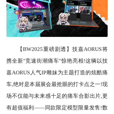
【
BW2025重磅剧透】技嘉AORUS将
携全新"竞速街潮痛车"惊艳亮相!这辆以技
嘉AORUS人气IP雕妹为主题打造的炫酷痛
车,绝对是本届展会最抢眼的打卡点之一!现
场不仅能与未来感十足的痛车合影出片,更
有超值福利——同款限定模型限量发售!数