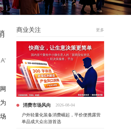
商业关注
更多
销
快商业，让生意决策更简单
国内首个聚焦中小微生意人的「新商业短资讯
+ 轻决策服务」平台
云网
模为
消费市场风向
2026-08-04
户外轻量化装备消费崛起，平价便携露营
市场
单品成大众出游首选