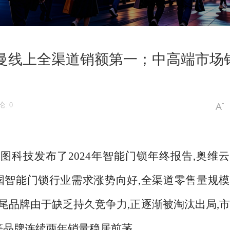
施曼线上全渠道销额第一；中高端市场
: 0
图科技发布了2024年智能门锁年终报告,奥维
4年中国智能门锁行业需求涨势向好,全渠道零售量规
出,长尾品牌由于缺乏持久竞争力,正逐渐被淘汰出局,
等品牌连续两年销量稳居前茅。