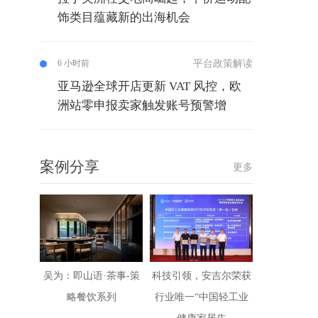
饰类目蕴藏新的出海机会
平台政策解读
6 小时前
亚马逊全球开店更新 VAT 风控，欧
洲站零申报卖家触发账号预警增
案例分享
更多
吴为：即山语·茶事-策
科技引领，安吉尔荣获
略餐饮系列
行业唯一“中国轻工业