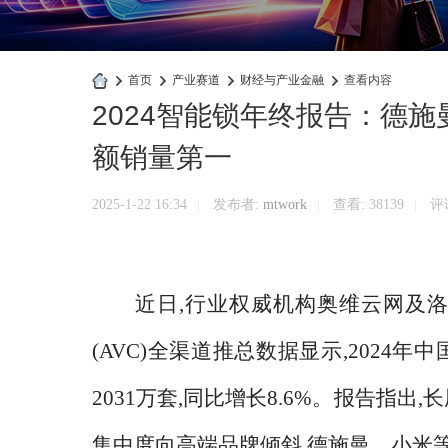
›
首页
›
产业赛道
›
财经与产业金融
›
查看内容
2024智能锁年终报告：德
快
商
额销量第一
业
官
2025-1-22 16:34
发布者:
mtwork
查看:
38139
评论
|
|
|
网
近日
,行业权威机构奥维云网及洛
(AVC)全渠道推总数据显示,202
2031万套,同比增长8.6%。报告指
集中度向高端品牌倾斜,德施曼、小米