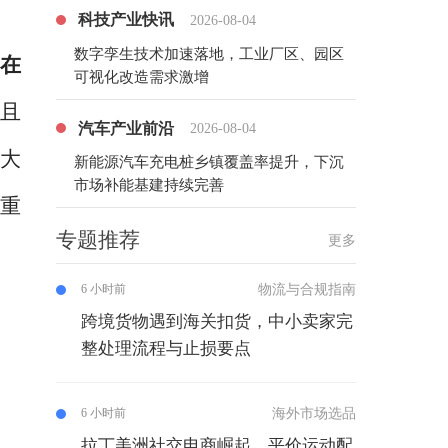
科技产业快讯
2026-08-04
数字孪生技术加速落地，工业厂区、园区
在
可视化改造需求激增
并且
汽车产业前沿
2026-08-04
眼大
新能源汽车充电桩乡镇覆盖率提升，下沉
市场补能基建持续完善
双重
专题推荐
更多
物流与合规指南
6 小时前
跨境货物遇到海关扣货，中小卖家完
整处理流程与止损要点
海外市场选品
6 小时前
拉丁美洲社交电商崛起，平价运动配