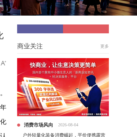
化
商业关注
更多
快商业，让生意决策更简单
国内首个聚焦中小微生意人的「新商业短资讯
+ 轻决策服务」平台
行。
年
化
消费市场风向
2026-08-04
认
户外轻量化装备消费崛起，平价便携露营