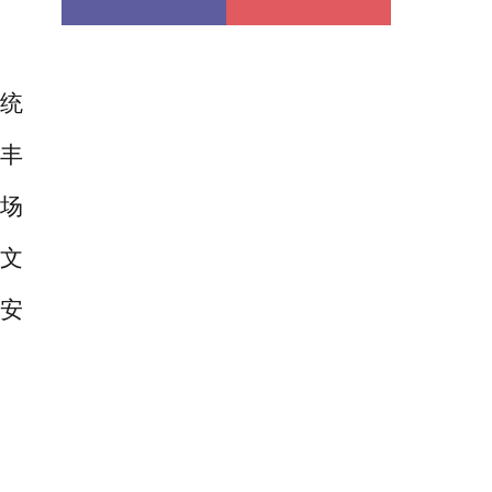
统
等丰
一场
过文
安