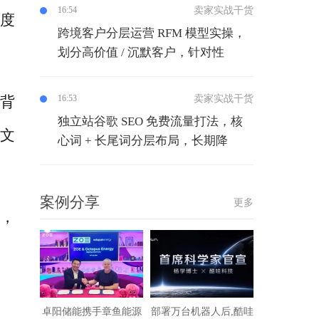
卖家实战干货
16:54
年度
跨境客户分层运营 RFM 模型实操，
划分高价值 / 沉默客户，针对性
代背
卖家实战干货
16:53
独立站谷歌 SEO 免费流量打法，核
文
心词 + 长尾词分层布局，长期降
案例分享
更多
源，
卓阳储能携手章鱼能源
部署万台机器人后,酷哇