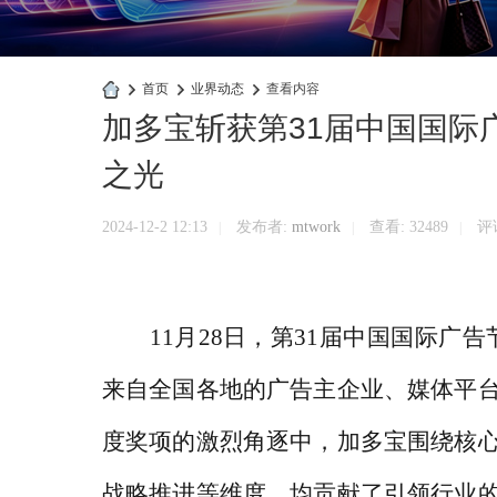
›
首页
›
业界动态
›
查看内容
加多宝斩获第31届中国国际
快
商
之光
业
官
2024-12-2 12:13
发布者:
mtwork
查看:
32489
评论
|
|
|
网
11月28日，第31届中国国际广
来自全国各地的广告主企业、媒体平
度奖项的激烈角逐中，加多宝围绕核
战略推进等维度，均贡献了引领行业