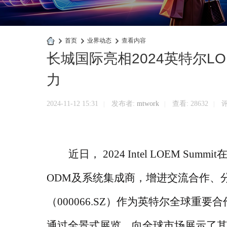
›
首页
›
业界动态
›
查看内容
长城国际亮相2024英特尔L
快
商
力
业
官
2024-11-12 15:31
发布者:
mtwork
查看:
28632
评
|
|
|
网
近日，
2024 Intel LOEM 
ODM及系统集成商，增进交流合作、
（000066.SZ）作为英特尔全球
通过全景式展览，向全球市场展示了