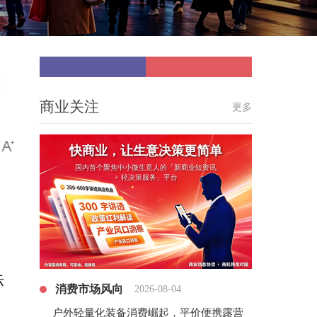
能
商业关注
更多
快商业，让生意决策更简单
国内首个聚焦中小微生意人的「新商业短资讯
+ 轻决策服务」平台
际
消费市场风向
2026-08-04
户外轻量化装备消费崛起，平价便携露营