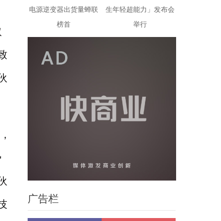
电源逆变器出货量蝉联
生年轻超能力」发布会
榜首
举行
取
致
伙
，
势
伙
广告栏
技