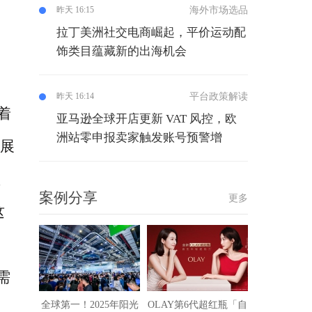
海外市场选品
昨天 16:15
拉丁美洲社交电商崛起，平价运动配
饰类目蕴藏新的出海机会
平台政策解读
昨天 16:14
着
亚马逊全球开店更新 VAT 风控，欧
洲站零申报卖家触发账号预警增
中展
坚
案例分享
更多
这
需
全球第一！2025年阳光
OLAY第6代超红瓶「自