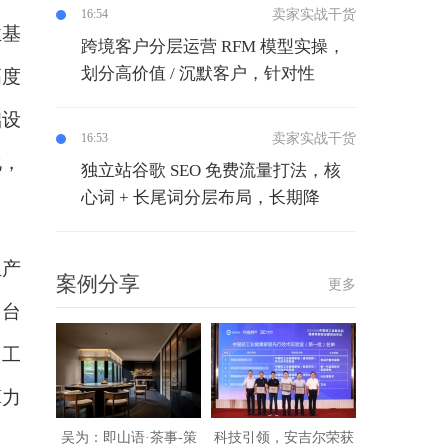
卖家实战干货
16:54
业基
跨境客户分层运营 RFM 模型实操，
划分高价值 / 沉默客户，针对性
高度
础设
卖家实战干货
16:53
化，
独立站谷歌 SEO 免费流量打法，核
心词 + 长尾词分层布局，长期降
生产
案例分享
更多
平台
为工
算力
吴为：即山语·茶事-策
科技引领，安吉尔荣获