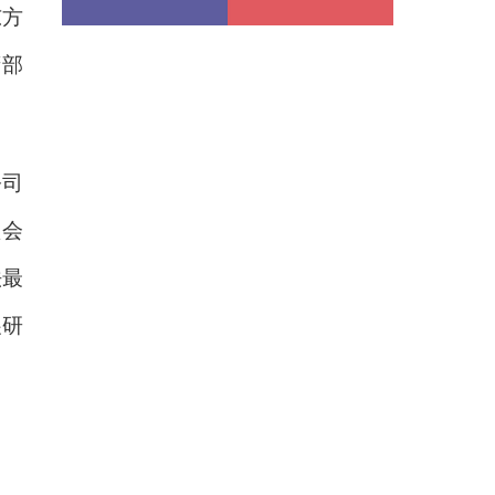
东方
府部
公司
顶会
法最
展研