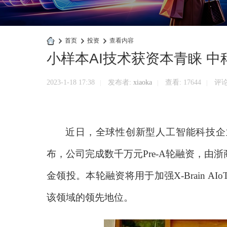
›
首页
›
投资
›
查看内容
小样本AI技术获资本青睐 中
快
商
2023-1-18 17:38
发布者:
xiaoka
查看:
17644
评论:
|
|
|
业
官
网
近日，全球性创新型人工智能科技企
布，公司完成数千万元Pre-A轮融资，
金领投。本轮融资将用于加强X-Brain 
该领域的领先地位。