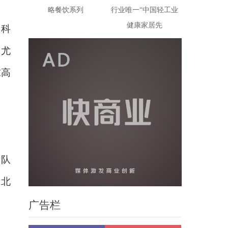
略餐饮系列
行业唯一“中国轻工业
健康家居先
中科
，尤
求高
团队
、北
广告栏