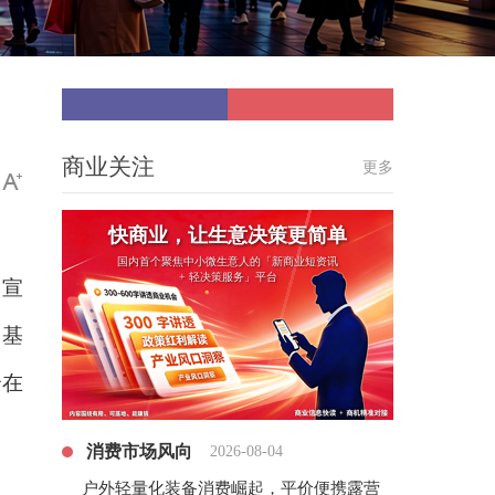
商业关注
更多
快商业，让生意决策更简单
国内首个聚焦中小微生意人的「新商业短资讯
+ 轻决策服务」平台
）宣
）基
云在
消费市场风向
2026-08-04
户外轻量化装备消费崛起，平价便携露营