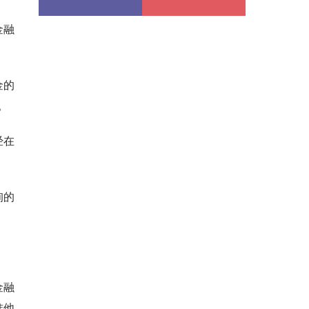
金融
金的
。
经在
询的
金融
准他