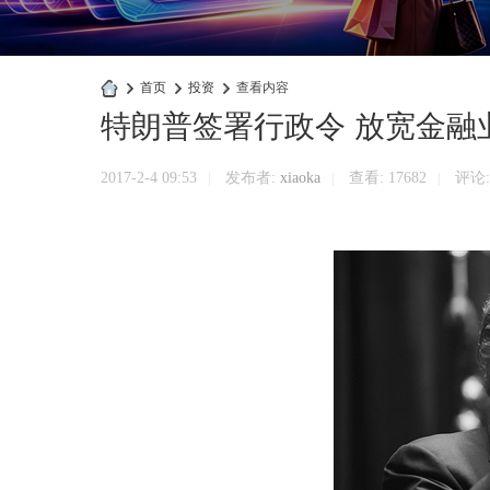
›
首页
›
投资
›
查看内容
特朗普签署行政令 放宽金融
快
商
2017-2-4 09:53
发布者:
xiaoka
查看:
17682
评论:
|
|
|
业
官
网