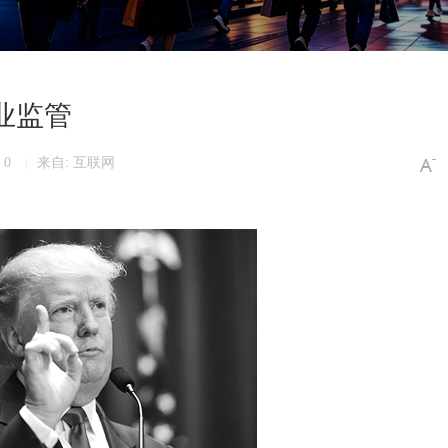
业监管
 0
来自: 互联网
|