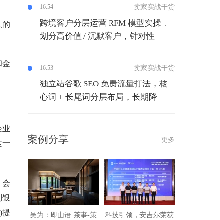
卖家实战干货
16:54
跨境客户分层运营 RFM 模型实操，
人的
划分高价值 / 沉默客户，针对性
和金
卖家实战干货
16:53
独立站谷歌 SEO 免费流量打法，核
心词 + 长尾词分层布局，长期降
企业
案例分享
更多
这一
员会
制银
)提
吴为：即山语·茶事-策
科技引领，安吉尔荣获