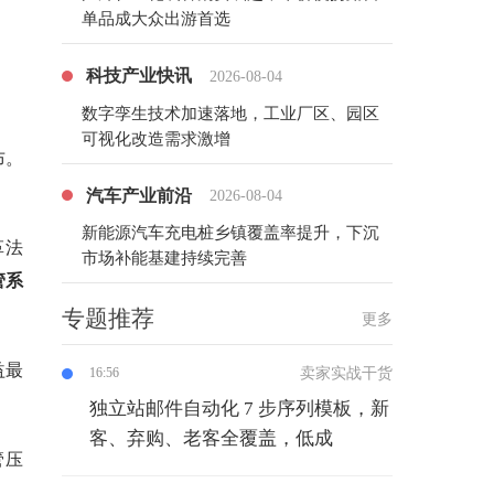
单品成大众出游首选
科技产业快讯
2026-08-04
数字孪生技术加速落地，工业厂区、园区
可视化改造需求激增
布。
汽车产业前沿
2026-08-04
新能源汽车充电桩乡镇覆盖率提升，下沉
革法
市场补能基建持续完善
管系
专题推荐
更多
益最
卖家实战干货
16:56
独立站邮件自动化 7 步序列模板，新
客、弃购、老客全覆盖，低成
管压