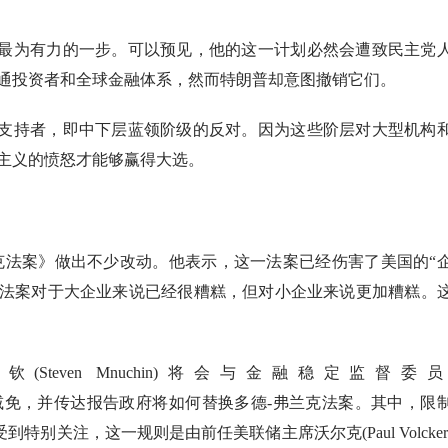
最为有力的一步。可以预见，他的这一计划必然会遭致民主党
通投资者和全球金融体系，然而特朗普却意图撤销它们。
支持者，即中下层蓝领阶级的反对。因为这些阶层对大型机构
主义的愤怒才能够赢得大选。
弗兰克法案》做出不少改动。他表示，这一法案已经伤害了美国的“
一法案对于大企业来说已经很糟糕，但对小企业来说更加糟糕。
努钦
(Steven Mnuchin)将会与金融稳定监督委
uncil, FSOC)的成员减免，并传达报告政府将如何替换多德-弗兰克法案。其中，限
”将受到特别关注，这一规则是由前任美联储主席沃尔克(Paul Volcker