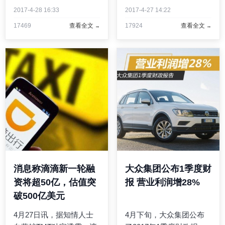
牌即将消失。在微博上，
比增长10.8％；净利润
2017-4-28 16:33
2017-4-27 14:22
有网友说：ZUK/来也匆
154.21亿元，同比增长
17469
查看全文
17924
查看全文
匆，去也匆匆/多少还有点
23％。同时，格力电器拟
感伤。而“ZUK官方微
每10股派18元(含税)，按
博”对这段话进行了点赞，
照其总股本60.16亿股计
并且评论了一个大哭的表
算，此次分红总额高达
情 ...
108.28亿 ...
消息称滴滴新一轮融
大众集团公布1季度财
资将超50亿，估值突
报 营业利润增28%
破500亿美元
4月27日讯，据知情人士
4月下旬，大众集团公布