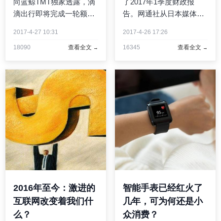
向蓝鲸TMT独家透露，滴
了2017年1季度财政报
滴出行即将完成一轮额度
告。网通社从日本媒体
在50到60亿美元之间的巨
carview获悉，今年1-3月
2017-4-27 10:31
2017-4-26 17:26
额融资，公司估值也将因
份，大众集团旗下车型在
18090
查看全文
16345
查看全文
此突破500亿美元。上述
全球范围内总销量达到了
知情人士还透露，滴滴此
249,1500台，营业利润达
轮投资方包括交通银行、
44亿欧元，同比增长
招商银行及软银集团等...
28％。2017年第1季度，
大众集团的营 ...
2016年至今：激进的
智能手表已经红火了
互联网改变着我们什
几年，可为何还是小
么？
众消费？