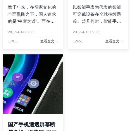
数千年来，在儒家文化的
以智能手表为代表的智能
全面熏陶之下，国人追求
可穿戴设备在全球持续遇
的是“中庸之道”。而在处
冷。曾几何时，智能手表
事风格上，也往往以平
和手环被认为是继智能手
2017-4-14 09:23
2017-4-13 09:25
稳、沉着等著称。但互联
机之后的新增长市场。但
17011
查看全文
12451
查看全文
网的出现，似乎在潜移默
是新鲜劲过去后，直到现
化地改变着社会风气和处
在，智能手表仍然还只是
事作风。在近年，尤其是
小众消费，市场研究机构
2016年至今，互联网变得
IDC数据显示，去年第三
愈 ...
季 ...
国产手机遭遇屏幕断