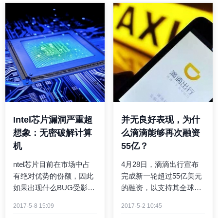
Intel芯片漏洞严重超
并无良好表现，为什
想象：无密破解计算
么滴滴能够再次融资
机
55亿？
ntel芯片目前在市场中占
4月28日，滴滴出行宣布
有绝对优势的份额，因此
完成新一轮超过55亿美元
如果出现什么BUG受影响
的融资，以支持其全球化
用户的数量就会非常惊
战略的推进和前沿技术领
2017-5-8 15:09
2017-5-2 10:45
人。近期，一个在Intel部
域的投资。本轮投资方包