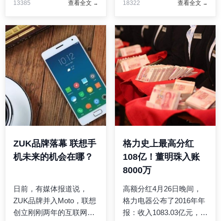
13385
查看全文
18322
查看全文
分芯片中潜伏了长达7年
括交通银行、软银资本、
的远程劫持漏洞被安全研
银湖等机构，多个投资机
究人员发现，并声称其严
构继续跟投。此前，在滴
重程度远超想象。外媒报
滴收购Uber中国业务后，
道称 ...
估 ...
ZUK品牌落幕 联想手
格力史上最高分红
机未来的机会在哪？
108亿！董明珠入账
8000万
日前，有媒体报道说，
高额分红4月26日晚间，
ZUK品牌并入Moto，联想
格力电器公布了2016年年
创立刚刚两年的互联网品
报：收入1083.03亿元，同